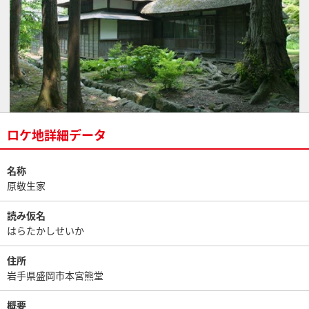
ロケ地詳細データ
名称
原敬生家
読み仮名
はらたかしせいか
住所
岩手県盛岡市本宮熊堂
概要