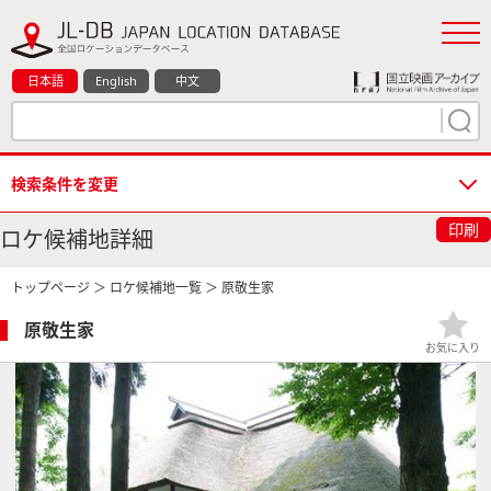
日本語
English
中文
検索条件を変更
印刷
ロケ候補地詳細
トップページ
＞
ロケ候補地一覧
＞ 原敬生家
原敬生家
お気に入り