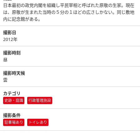
日本最初の政党内閣を組織し平民宰相と呼ばれた原敬の生家。現在
は、原敬が生まれた当時の５分の１ほどの広さしかない。同じ敷地
内に記念館がある。
撮影日
2012年
撮影時刻
昼
撮影時天候
雲
カテゴリ
史跡・庭園
行政管理施設
撮影条件
駐車場あり
トイレあり