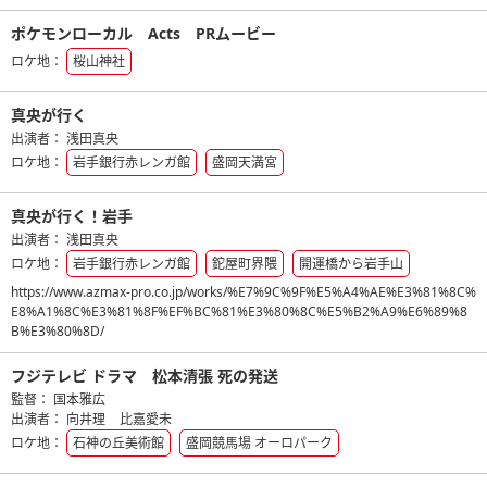
ポケモンローカル Acts PRムービー
ロケ地：
桜山神社
真央が行く
出演者：
浅田真央
ロケ地：
岩手銀行赤レンガ館
盛岡天満宮
真央が行く！岩手
出演者：
浅田真央
ロケ地：
岩手銀行赤レンガ館
鉈屋町界隈
開運橋から岩手山
https://www.azmax-pro.co.jp/works/%E7%9C%9F%E5%A4%AE%E3%81%8C%
E8%A1%8C%E3%81%8F%EF%BC%81%E3%80%8C%E5%B2%A9%E6%89%8
B%E3%80%8D/
フジテレビ ドラマ 松本清張 死の発送
監督：
国本雅広
出演者：
向井理
比嘉愛未
ロケ地：
石神の丘美術館
盛岡競馬場 オーロパーク