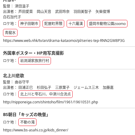
監督：
津田温子
出演者：
芦田愛菜
岡山天音
武田玲奈
羽田美智子
矢柴俊博
白石加代子
ロケ地：
神子田朝市
鉈屋町界隈
十六羅漢
盛岡市動物公園zoomo
青龍水
https://www.web.nhk/tv/an/drama-kataomoi/pl/series-tep-RNN2GM8P3G
外国車ポスター・HP用写真撮影
ロケ地：
岩洞湖家族旅行村
北上川悲歌
監督：
曲谷守平
出演者：
田浦正巳
杉田弘子
三原葉子
ジェームス三木
加藤嘉
ロケ地：
北上川と雫石川、中津川合流点
http://nipponeiga.com/shintoho/film/1961/19610531.php
BS朝日「キッズの晩餐」
ロケ地：
不動の滝
https://www.bs-asahi.co.jp/kids_dinner/