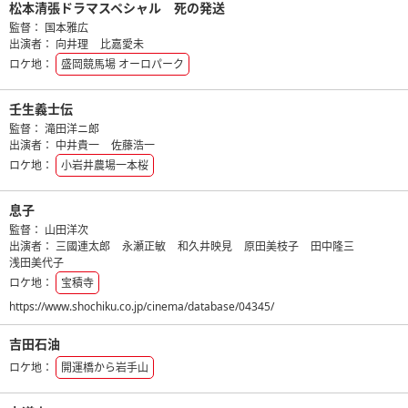
松本清張ドラマスペシャル 死の発送
監督：
国本雅広
出演者：
向井理
比嘉愛未
ロケ地：
盛岡競馬場 オーロパーク
壬生義士伝
監督：
滝田洋ニ郎
出演者：
中井貴一
佐藤浩一
ロケ地：
小岩井農場一本桜
息子
監督：
山田洋次
出演者：
三國連太郎
永瀬正敏
和久井映見
原田美枝子
田中隆三
浅田美代子
ロケ地：
宝積寺
https://www.shochiku.co.jp/cinema/database/04345/
吉田石油
ロケ地：
開運橋から岩手山