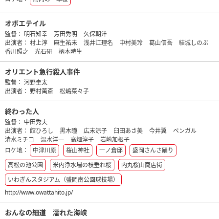
オボエテイル
監督：
明石知幸
芳田秀明
久保朝洋
出演者：
村上淳
麻生祐未
浅井江理名
中村美玲
葛山信吾
結城しのぶ
香川照之
光石研
柄本時生
オリエント急行殺人事件
監督：
河野圭太
出演者：
野村萬斎
松嶋菜々子
終わった人
監督：
中田秀夫
出演者：
館ひろし
黒木瞳
広末涼子
臼田あさ美
今井翼
ベンガル
清水ミチコ
温水洋一
高畑淳子
岩崎加根子
ロケ地：
中津川原
桜山神社
一ノ倉邸
盛岡さんさ踊り
高松の池公園
米内浄水場の枝垂れ桜
内丸桜山商店街
いわぎんスタジアム（盛岡南公園球技場）
http://www.owattahito.jp/
おんなの細道 濡れた海峡