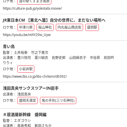
ロケ地：
道の駅くずまき高原
https://culture-pub.jp/yokotabi.movie/
JR東日本CM 【東北へ篇】自分の世界に、まだない場所へ
ロケ地：
中津川原
桜山神社
内丸桜山商店街
盛岡駅
https://youtu.be/mhY29xi_Uyw
青い鳥
監督：
土井裕泰
竹之下寛次
出演者：
豊川悦司
夏川結衣
佐野史郎
山田麻衣子
中谷昇
前田吟
りりィ
ロケ地：
小岩井駅
https://www.tbs.co.jp/tbs-ch/item/d0392/
浅田真央サンクスツアーIN岩手
出演者：
浅田真央
ロケ地：
盛岡天満宮
鬼の手形(三ツ石神社)
＃居酒屋新幹線 盛岡編
監督：
エダゴウシ
出演者：
眞島秀和
新田さちか