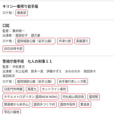
キリン一番搾り岩手版
ロケ地：
藤倉邸
口紅
監督：
藤井純一
出演者：
服部妙子
趙方豪
ロケ地：
盛岡城跡公園（岩手公園）
中津川原
菜園通り
旧石井県令邸
警視庁南平班 七人の刑事１１
監督：
中前勇児
出演者：
村上弘明
鈴木一真
伊藤かずえ
おのののか
岡田奈々
高田純次
ロケ地：
盛岡城跡公園（岩手公園）
岩手銀行赤レンガ館
日影門外時鐘
茣蓙九
ホットライン肴町
ホテルメトロポリタン 盛岡NEW WING
内丸桜山商店街
盛岡駅
開運橋から岩手山
盛岡手づくり村
盛岡市役所
繋温泉
雫石川園地