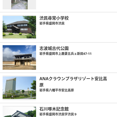
渋民尋常小学校
岩手県盛岡市渋民
志波城古代公園
岩手県盛岡市上鹿妻五兵ェ新田47-11
ANAクラウンプラザリゾート安比高
原
岩手県八幡平市安比高原
石川啄木記念館
岩手県盛岡市渋民字渋民９