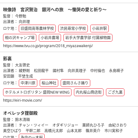
映像詩 宮沢賢治 銀河への旅 ～慟哭の愛と祈り～
監督：
今野勉
出演者：
向井理
ロケ地：
旧盛岡高等農林学校
渋民尋常小学校
小岩井駅
相の沢キャンプ場
小岩井農場
岩手大学農学部 付属植物園
https://www.tvu.co.jp/program/2018_miyazawakenji/
影裏
監督：
大友啓史
出演者：
綾野剛
松田龍平
國村隼
向井真理子
中村倫也
永島暎子
安田顕
平埜生成
ロケ地：
中津川原
桜山神社
盛岡さんさ踊り
ホテルメトロポリタン 盛岡NEW WING
内丸桜山商店街
ござ九裏
https://eiri-movie.com/
オペレッタ狸御殿
監督：
鈴木清順
出演者：
チャン・ツィイー
オダギリジョー
薬師丸ひろ子
由紀さおり
美空ひばり
平幹二郎
高橋元太郎
山本太郎
篠井英介
市川実和子
ロケ地：
為内の一本桜