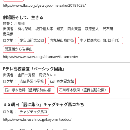
https://www.tbs.co.jp/getsuyou-meisaku/20181029/
劇場版そして、生きる
監督：
月川翔
出演者：
有村架純
坂口健太郎
知英
岡山天音
萩原聖人
光石研
南果歩
ロケ地：
愛宕山記念公園
内丸桜山商店街
中ノ橋商店街（旧葺手町）
開運橋から岩手山
https://www.wowow.co.jp/dramaw/ikiru/movie/
Eテレ高校講座「ベーシック国語」
出演者：
金田一秀穂
滝沢カレン
ロケ地：
渋民尋常小学校
石川啄木記念館
石川啄木歌碑（盛岡駅前広場）
石川啄木歌碑（盛岡城跡公園）
ＢＳ朝日「暦に集う」チャグチャグ馬コたち
ロケ地：
チャグチャグ馬コ
https://www.bs-asahi.co.jp/koyomi_tsudou/