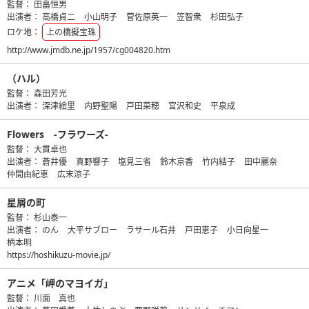
監督：
田畠恒男
出演者：
高橋貞二
小山明子
菅佐原英一
笠智衆
杉田弘子
ロケ地：
上の橋擬宝珠
http://www.jmdb.ne.jp/1957/cg004820.htm
（ハル）
監督：
森田芳光
出演者：
深津絵里
内野聖陽
戸田菜穂
宮沢和史
平泉成
Flowers ‐フラワーズ‐
監督：
大貫卓也
出演者：
蒼井優
真野響子
塩見三省
鈴木京香
竹内結子
田中麗奈
仲間由紀恵
広末涼子
星屑の町
監督：
杉山泰一
出演者：
のん
大平サブロー
ラサール石井
戸田恵子
小日向星一
柄本明
https://hoshikuzu-movie.jp/
アニメ「岬のマヨイガ」
監督：
川面 真也