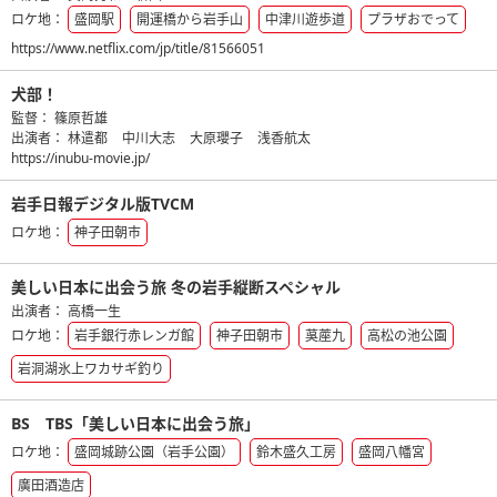
ロケ地：
盛岡駅
開運橋から岩手山
中津川遊歩道
プラザおでって
https://www.netflix.com/jp/title/81566051
犬部！
監督：
篠原哲雄
出演者：
林遣都
中川大志
大原瓔子
浅香航太
https://inubu-movie.jp/
岩手日報デジタル版TVCM
ロケ地：
神子田朝市
美しい日本に出会う旅 冬の岩手縦断スペシャル
出演者：
高橋一生
ロケ地：
岩手銀行赤レンガ館
神子田朝市
茣蓙九
高松の池公園
岩洞湖氷上ワカサギ釣り
BS TBS「美しい日本に出会う旅」
ロケ地：
盛岡城跡公園（岩手公園）
鈴木盛久工房
盛岡八幡宮
廣田酒造店