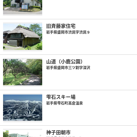
旧斉藤家住宅
岩手県盛岡市渋民字渋民９
山道（小鹿公園）
岩手県盛岡市三ツ割字深沢
雫石スキー場
岩手県雫石町高倉温泉
神子田朝市