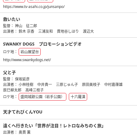
https://www.tv-asahi.co.jp/junsanpo/
救いたい
監督：
神山 征二郎
出演者：
鈴木 京香
三浦友和
貫地谷しほり
渡辺大
SWANKY DOGS プロモーションビデオ
ロケ地：
岩山展望台
http://www.swankydogs.net/
父と子
監督：
保坂延彦
出演者：
小林桂樹
中井貴一
三原じゅん子
原田美枝子
中村嘉葎雄
辰巳柳太郎
高峰三枝子
ロケ地：
盛岡城跡公園（岩手公園）
十六羅漢
天才てれびくんYOU
遠くへ行きたい「世界が注目！レトロなみちのく旅」
出演者：
奥貫 薫