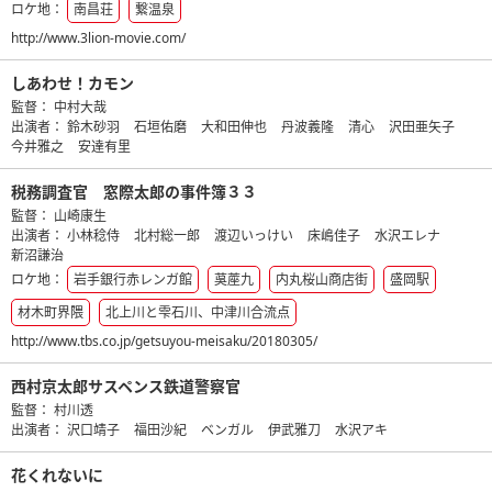
ロケ地：
南昌荘
繋温泉
http://www.3lion-movie.com/
しあわせ！カモン
監督：
中村大哉
出演者：
鈴木砂羽
石垣佑磨
大和田伸也
丹波義隆
清心
沢田亜矢子
今井雅之
安達有里
税務調査官 窓際太郎の事件簿３３
監督：
山崎康生
出演者：
小林稔侍
北村総一郎
渡辺いっけい
床嶋佳子
水沢エレナ
新沼謙治
ロケ地：
岩手銀行赤レンガ館
茣蓙九
内丸桜山商店街
盛岡駅
材木町界隈
北上川と雫石川、中津川合流点
http://www.tbs.co.jp/getsuyou-meisaku/20180305/
西村京太郎サスペンス鉄道警察官
監督：
村川透
出演者：
沢口靖子
福田沙紀
ベンガル
伊武雅刀
水沢アキ
花くれないに