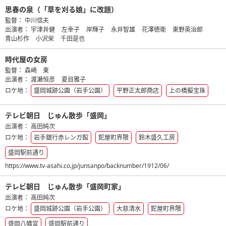
思春の泉（「草を刈る娘」に改題）
監督：
中川信夫
出演者：
宇津井健
左幸子
岸輝子
永井智雄
花澤徳衛
東野英治郎
青山杉作
小沢栄
千田是也
時代屋の女房
監督：
森崎 東
出演者：
渡瀬恒彦
夏目雅子
ロケ地：
盛岡城跡公園（岩手公園）
平野正太郎商店
上の橋擬宝珠
テレビ朝日 じゅん散歩「盛岡」
出演者：
高田純次
ロケ地：
岩手銀行赤レンガ館
鉈屋町界隈
鈴木盛久工房
盛岡駅前通り
https://www.tv-asahi.co.jp/junsanpo/backnumber/1912/06/
テレビ朝日 じゅん散歩「盛岡町家」
出演者：
高田純次
ロケ地：
盛岡城跡公園（岩手公園）
大慈清水
鉈屋町界隈
盛岡八幡宮
盛岡駅前通り