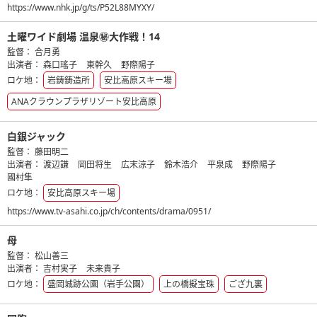
https://www.nhk.jp/g/ts/P52L88MYXY/
土曜ワイド劇場 温泉㊙大作戦！14
監督：
合月勇
出演者：
森口瑤子
東幹久
野際陽子
ロケ地：
岩鋳鋳造所
安比高原スキー場
ANAクラウンプラザリゾート安比高原
白銀ジャック
監督：
藤田明二
出演者：
渡辺謙
岡田将生
広末涼子
鈴木浩介
平泉成
野際陽子
國村隼
ロケ地：
安比高原スキー場
https://www.tv-asahi.co.jp/ch/contents/drama/0951/
母
監督：
松山善三
出演者：
吉村実子
未来貴子
ロケ地：
盛岡城跡公園（岩手公園）
上の橋擬宝珠
ござ九裏