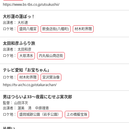
https://www.bs-tbs.co.jp/utsukushii/
大杉蓮の蓮ぽっ！
出演者：
大杉連
ロケ地：
盛岡八幡宮
飲食店街(八幡町)
材木町界隈
太田和彦ふらり旅
出演者：
太田和彦
ロケ地：
大慈清水
内丸桜山商店街
テレビ愛知「お宝ちゃん」
ロケ地：
材木町界隈
宮沢賢治像
https://tv-aichi.co.jp/otakarachan/
男はつらいよ33～夜霧にむせぶ寅次郎
監督：
山田洋次
出演者：
渥美 清
中原理恵
ロケ地：
盛岡城跡公園（岩手公園）
上の橋擬宝珠
片想い