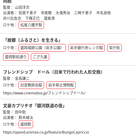
同胞
監督：
山田洋次
出演者：
倍賞千恵子
寺尾聰
大滝秀治
三崎千恵子
市毛良枝
井川比佐志
下條正巳
渥美清
ロケ地：
松尾八幡平駅
「故郷（ふるさと）を生きる」
ロケ地：
盛岡城跡公園（岩手公園）
岩手銀行赤レンガ館
官庁街
盛岡駅前通り
ござ九裏
フレンドシップ ドール（日米で行われた人形交換）
監督：
金高謙二
ロケ地：
旧宣教師会館
岩手県立博物館
https://www.cinemabox.jp/フレンドシップドール/
文豪カプリチオ「銀河鉄道の夜」
監督：
田中聡
出演者：
鈴木崚汰
ロケ地：
盛岡駅
https://apvod.animax.co.jp/feature/BungoCapriccio