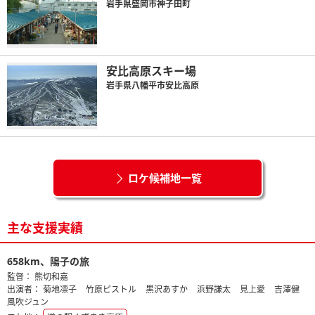
岩手県盛岡市神子田町
安比高原スキー場
岩手県八幡平市安比高原
ロケ候補地一覧
主な支援実績
658km、陽子の旅
監督：
熊切和嘉
出演者：
菊地凛子
竹原ピストル
黒沢あすか
浜野謙太
見上愛
吉澤健
風吹ジュン