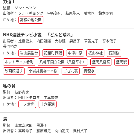
力道山
監督：
ソン・ヘソン
出演者：
ソル・ギョング
中谷美紀
萩原聖人
藤竜也
鈴木砂羽
ロケ地：
高松の池公園
NHK連続テレビ小説 「どんど晴れ」
出演者：
比嘉愛未
内田朝陽
大杉漣
森昌子
草笛光子
宮本信子
長門裕之
ロケ地：
岩山展望台
鉈屋町界隈
中津川原
桜山神社
石割桜
ホットライン肴町
八幡平国立公園（八幡平市）
盛岡八幡宮
盛岡駅
映画館通り
小岩井農場一本桜
ござ九裏
青龍水
私の骨
監督：
荻野憲之
出演者：
田口トモロヲ
中本奈奈
ロケ地：
一ノ倉邸
十六羅漢
馬
監督：
山本嘉次郎
黒澤明
出演者：
高峰秀子
藤原鎌足
丸山定夫
沢村貞子