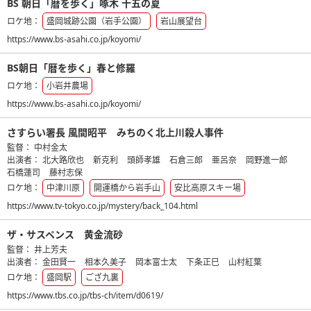
BS 朝日「暦を歩く」啄木 十五の夏
ロケ地：
盛岡城跡公園（岩手公園）
岩山展望台
https://www.bs-asahi.co.jp/koyomi/
BS朝日「暦を歩く」春と修羅
ロケ地：
小岩井農場
https://www.bs-asahi.co.jp/koyomi/
さすらい署長 風間昭平 みちのく北上川殺人事件
監督：
中村金太
出演者：
北大路欣也
新克利
頭師孝雄
石倉三郎
亜呂奈
岡野進一郎
石橋蓮司
藤村志保
ロケ地：
中津川原
開運橋から岩手山
安比高原スキー場
https://www.tv-tokyo.co.jp/mystery/back_104.html
ザ・サスペンス 黄金流砂
監督：
井上芳夫
出演者：
金田賢一
相本久美子
岡本富士太
下条正巳
山村紅葉
ロケ地：
盛岡駅
ござ九裏
https://www.tbs.co.jp/tbs-ch/item/d0619/