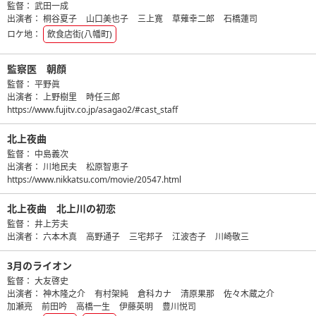
監督：
武田一成
出演者：
桐谷夏子
山口美也子
三上寛
草薙幸二郎
石橋蓮司
ロケ地：
飲食店街(八幡町)
監察医 朝顔
監督：
平野眞
出演者：
上野樹里
時任三郎
https://www.fujitv.co.jp/asagao2/#cast_staff
北上夜曲
監督：
中島義次
出演者：
川地民夫
松原智恵子
https://www.nikkatsu.com/movie/20547.html
北上夜曲 北上川の初恋
監督：
井上芳夫
出演者：
六本木真
高野通子
三宅邦子
江波杏子
川崎敬三
3月のライオン
監督：
大友啓史
出演者：
神木隆之介
有村架純
倉科カナ
清原果那
佐々木蔵之介
加瀬亮
前田吟
高橋一生
伊藤英明
豊川悦司