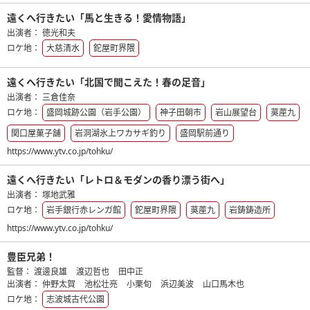
遠くへ行きたい「馬と生きる！愛情物語」
出演者：
徳光和夫
ロケ地：
大慈清水
鉈屋町界隈
遠くへ行きたい「北国で聞こえた！春の足音」
出演者：
三倉佳奈
ロケ地：
盛岡城跡公園（岩手公園）
神子田朝市
岩山展望台
茣蓙九
関口屋菓子舗
岩洞湖氷上ワカサギ釣り
盛岡駅前通り
https://www.ytv.co.jp/tohku/
遠くへ行きたい「レトロ＆モダンの香り漂う街へ」
出演者：
塚地武雅
ロケ地：
岩手銀行赤レンガ館
鉈屋町界隈
茣蓙九
岩鋳鋳造所
https://www.ytv.co.jp/tohku/
豊臣兄弟！
監督：
渡邊良雄
渡辺哲也
田中正
出演者：
仲野太賀
池松壮亮
小栗旬
浜辺美波
山口馬木也
ロケ地：
志波城古代公園