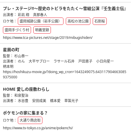
プレ・ステージ‼～歴史のトビラをたたく～雪組公演『壬生義士伝』
出演者：
彩凪 翔
真那春人
ロケ地：
盛岡城跡公園（岩手公園）
高松の池公園
石割桜
盛岡手づくり村
明義堂跡
https://www.tca-pictures.net/stage/2019/mibugishiden/
星屑の町
監督：
杉山泰一
出演者：
のん
大平サブロー
ラサール石井
戸田恵子
小日向星一
柄本明
https://hoshikuzu-movie.jp/?doing_wp_cron=1643249075.643117904663085
9375000
HOME 愛しの座敷わらし
監督：
和泉聖治
出演者：
水谷豊
安田成美
橋本愛
草笛光子
ポケモンの家に集まる？
ロケ地：
大通り商店街
https://www.tv-tokyo.co.jp/anime/pokenchi/