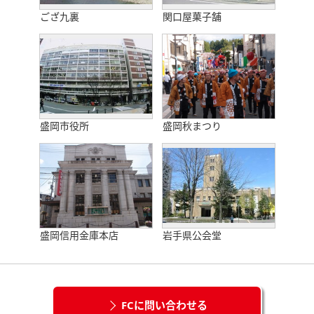
ござ九裏
関口屋菓子舗
盛岡市役所
盛岡秋まつり
盛岡信用金庫本店
岩手県公会堂
FCに問い合わせる