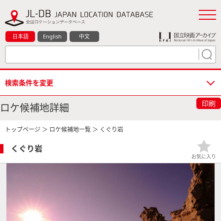
日本語
English
中文
検索条件を変更
印刷
ロケ候補地詳細
トップページ
＞
ロケ候補地一覧
＞ くぐり岩
くぐり岩
お気に入り