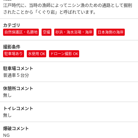
江戸時代に、当時の漁師によってニシン漁のための通路として掘削
されたことから「くぐり岩」と呼ばれています。
カテゴリ
自然保護区・名勝地
空撮
砂浜・海水浴場・海岸
日本海側の海岸
撮影条件
駐車場あり
水使用 OK
ドローン撮影 OK
駐車場コメント
普通車５台分
休憩所コメント
無し
トイレコメント
無し
爆破コメント
NG