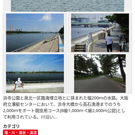
浜寺公園と泉北一区臨海埋立地とに挟まれた幅200ｍの水路。大阪
府立漕艇センターにおいて、浜寺大橋から高石漁港までのうち
2,000ｍをボート競技用コース(B級1,000ｍ･C級2,000ｍ公認)とし
て利用されている。川沿い...
カテゴリ
滝・川・渓谷・渓流