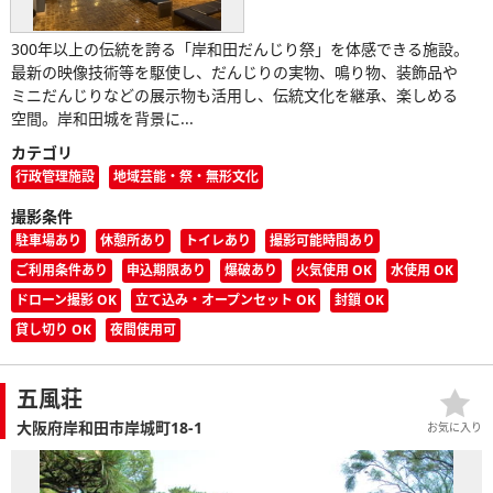
300年以上の伝統を誇る「岸和田だんじり祭」を体感できる施設。
最新の映像技術等を駆使し、だんじりの実物、鳴り物、装飾品や
ミニだんじりなどの展示物も活用し、伝統文化を継承、楽しめる
空間。岸和田城を背景に...
カテゴリ
行政管理施設
地域芸能・祭・無形文化
撮影条件
駐車場あり
休憩所あり
トイレあり
撮影可能時間あり
ご利用条件あり
申込期限あり
爆破あり
火気使用 OK
水使用 OK
ドローン撮影 OK
立て込み・オープンセット OK
封鎖 OK
貸し切り OK
夜間使用可
五風荘
大阪府岸和田市岸城町18-1
お気に入り