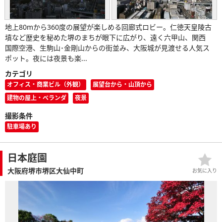
地上80mから360度の展望が楽しめる回廊式ロビー。仁徳天皇陵古
墳など歴史を秘めた堺のまちが眼下に広がり、遠く六甲山、関西
国際空港、生駒山･金剛山からの街並み、大阪城が見渡せる人気ス
ポット。夜には夜景も楽...
カテゴリ
オフィス・商業ビル（外観）
展望台から・山頂から
建物の屋上・ベランダ
夜景
撮影条件
駐車場あり
日本庭園
大阪府堺市堺区大仙中町
お気に入り