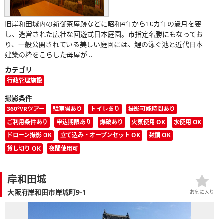
旧岸和田城内の新御茶屋跡などに昭和4年から10カ年の歳月を要
し、造営された広壮な回遊式日本庭園。市指定名勝にもなってお
り、一般公開されている美しい庭園には、鯉の泳ぐ池と近代日本
建築の粋をこらした母屋が...
カテゴリ
行政管理施設
撮影条件
360°VRツアー
駐車場あり
トイレあり
撮影可能時間あり
ご利用条件あり
申込期限あり
爆破あり
火気使用 OK
水使用 OK
ドローン撮影 OK
立て込み・オープンセット OK
封鎖 OK
貸し切り OK
夜間使用可
岸和田城
大阪府岸和田市岸城町9-1
お気に入り