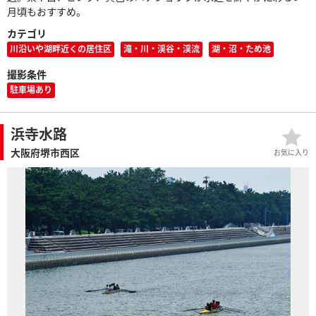
月頃もおすすめ。
カテゴリ
川沿いや湖畔近くの居住区
滝・川・渓谷・渓流
湖・沼・ため池
撮影条件
駐車場あり
浜寺水路
大阪府堺市西区
お気に入り