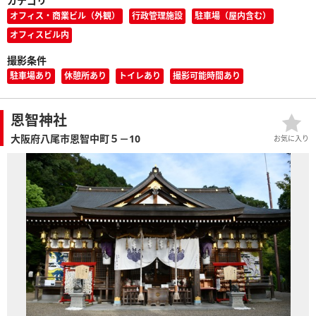
カテゴリ
オフィス・商業ビル（外観）
行政管理施設
駐車場（屋内含む）
オフィスビル内
撮影条件
駐車場あり
休憩所あり
トイレあり
撮影可能時間あり
恩智神社
大阪府八尾市恩智中町５－10
お気に入り