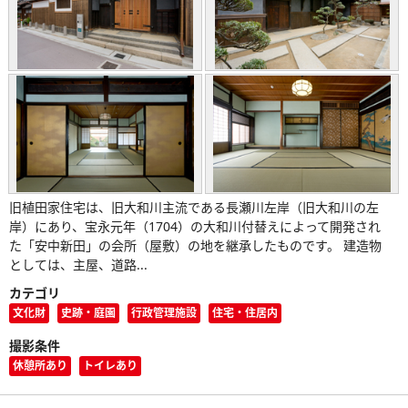
旧植田家住宅は、旧大和川主流である長瀬川左岸（旧大和川の左
岸）にあり、宝永元年（1704）の大和川付替えによって開発され
た「安中新田」の会所（屋敷）の地を継承したものです。 建造物
としては、主屋、道路...
カテゴリ
文化財
史跡・庭園
行政管理施設
住宅・住居内
撮影条件
休憩所あり
トイレあり