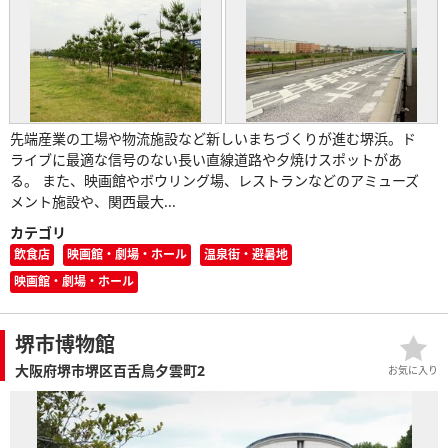
先端産業の工場や物流施設など新しいまちづくりが進む堺浜。ド
ライブに最適な信号のない長い直線道路や夕焼けスポットがあ
る。 また、映画館やボウリング場、レストランなどのアミューズ
メント施設や、関西最大...
カテゴリ
飲食店
映画館・劇場・ホール
温泉街・避暑地
映画館・劇場・ホール
堺市博物館
大阪府堺市堺区百舌鳥夕雲町2
お気に入り