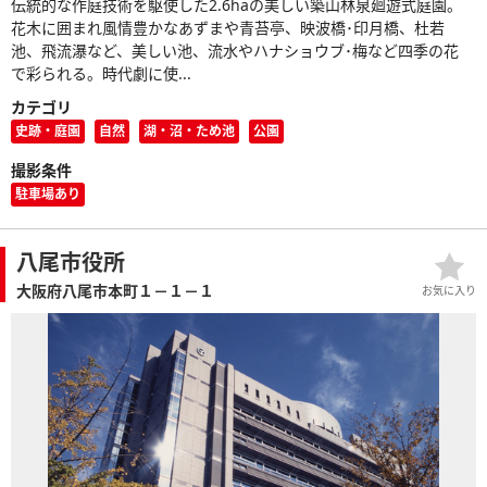
伝統的な作庭技術を駆使した2.6haの美しい築山林泉廻遊式庭園。
花木に囲まれ風情豊かなあずまや青苔亭、映波橋･印月橋、杜若
池、飛流瀑など、美しい池、流水やハナショウブ･梅など四季の花
で彩られる。時代劇に使...
カテゴリ
史跡・庭園
自然
湖・沼・ため池
公園
撮影条件
駐車場あり
八尾市役所
大阪府八尾市本町１－１－１
お気に入り