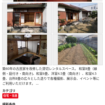
築60年の古民家を改修した貸切レンタルスペース。 和室8畳（縁
側・庭付き・南向き)、和室6畳、洋室4.5畳（南向き）、和室4.5
畳、台所8畳の広々とした造りで各種撮影、展示会、イベント等に
ご利用いただけます。 ...
カテゴリ
住宅・住居
撮影条件