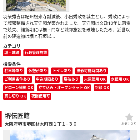
羽柴秀吉は紀州根来寺討滅後、小出秀政を城主とし、秀政によっ
て城郭整備され天守閣が築かれました。天守閣は文政10年に落雷
で焼失、維新期には櫓・門など城郭施設を破壊したため、近世以
前の建造物は堀と石垣以...
カテゴリ
城・城跡
行政管理施設
撮影条件
駐車場あり
休憩所あり
トイレあり
撮影可能時間あり
ご利用条件あり
申込期限あり
爆破あり
火気使用 OK
水使用 OK
ドローン撮影 OK
立て込み・オープンセット OK
封鎖 OK
貸し切り OK
夜間使用可
堺伝匠館
大阪府堺市堺区材木町西１丁１−３０
お気に入り