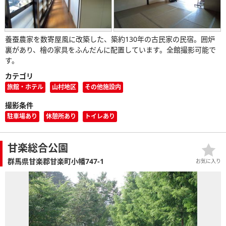
養蚕農家を数寄屋風に改築した、築約130年の古民家の民宿。囲炉
裏があり、檜の家具をふんだんに配置しています。全館撮影可能で
す。
カテゴリ
旅館・ホテル
山村地区
その他施設内
撮影条件
駐車場あり
休憩所あり
トイレあり
甘楽総合公園
群馬県甘楽郡甘楽町小幡747-1
お気に入り