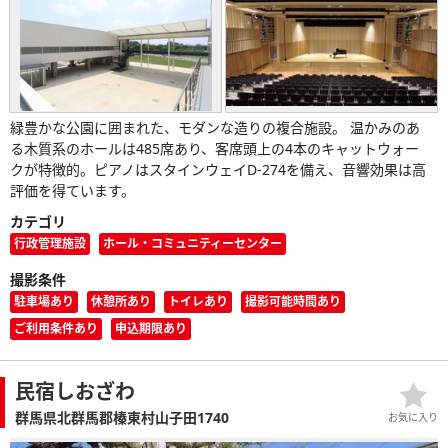
緑豊かな公園に囲まれた、モダンな造りの複合施設。 温かみのあ
る木質系のホールは485席あり、客席頭上の4本のキャットウォー
クが特徴的。ピアノはスタインウェイD-274を備え、音響効果は高
評価を得ています。
カテゴリ
行政管理施設
ホール・コミュニティーセンター
撮影条件
駐車場あり
休憩所あり
トイレあり
撮影可能時間あり
ご利用条件あり
申込期限あり
民宿しおざわ
群馬県北群馬郡榛東村山子田1740
お気に入り