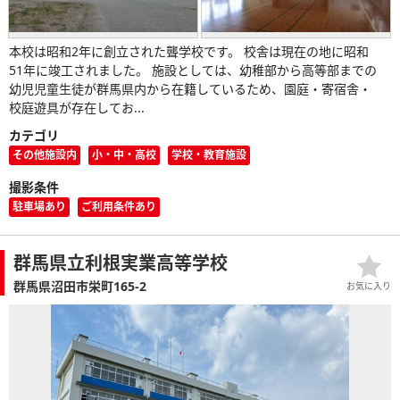
本校は昭和2年に創立された聾学校です。 校舎は現在の地に昭和
51年に竣工されました。 施設としては、幼稚部から高等部までの
幼児児童生徒が群馬県内から在籍しているため、園庭・寄宿舎・
校庭遊具が存在してお...
カテゴリ
その他施設内
小・中・高校
学校・教育施設
撮影条件
駐車場あり
ご利用条件あり
群馬県立利根実業高等学校
群馬県沼田市栄町165-2
お気に入り