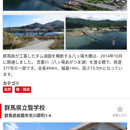
群馬県が工事したダム湖面を横断する八ッ場大橋は、2014年10月
に開通しました。 吾妻川（八ッ場あがつま湖）を渡る橋で、県道
377号の一部です。全長494ｍ、幅員14ｍ、高さ73.5ｍとなってい
ます。
カテゴリ
自然
橋・橋梁
群馬県立聾学校
群馬県前橋市天川原町1-4
お気に入り