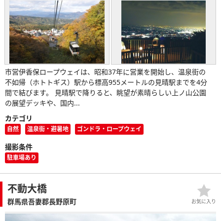
市営伊香保ロープウェイは、昭和37年に営業を開始し、温泉街の
不如帰（ホトトギス）駅から標高955メートルの見晴駅までを4分
間で結びます。 見晴駅で降りると、眺望が素晴らしい上ノ山公園
の展望デッキや、国内...
カテゴリ
自然
温泉街・避暑地
ゴンドラ・ロープウェイ
撮影条件
駐車場あり
不動大橋
群馬県吾妻郡長野原町
お気に入り