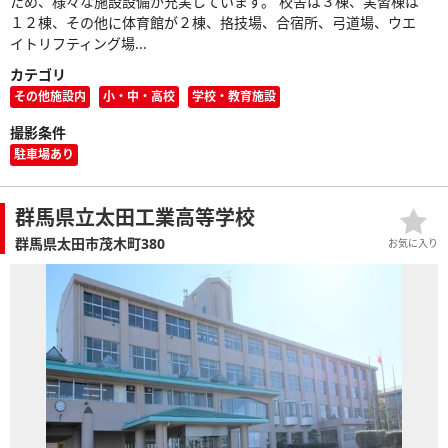
ため、様々な施設設備が充実しています。 校舎は３棟、実習棟は
１２棟、その他に体育館が２棟、挌技場、合宿所、弓道場、ウエ
イトリフティング場...
カテゴリ
その他施設内
小・中・高校
学校・教育施設
撮影条件
駐車場あり
群馬県立太田工業高等学校
群馬県太田市茂木町380
お気に入り