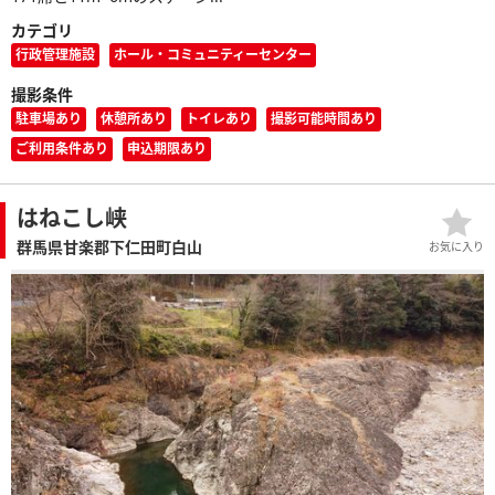
カテゴリ
行政管理施設
ホール・コミュニティーセンター
撮影条件
駐車場あり
休憩所あり
トイレあり
撮影可能時間あり
ご利用条件あり
申込期限あり
はねこし峡
群馬県甘楽郡下仁田町白山
お気に入り