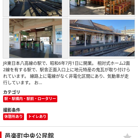
JR東日本八高線の駅で、昭和6年7月1日に開業。 相対式ホーム2面
2線を有する駅で、駅舎正面入口上に地元特産の鬼瓦が取り付けら
れています。 線路上に電線がなく非電化区間にあり、気動車が走
行しています。 お...
カテゴリ
駅・駅構内・駅前・ロータリー
撮影条件
休憩所あり
トイレあり
邑楽町中央公民館