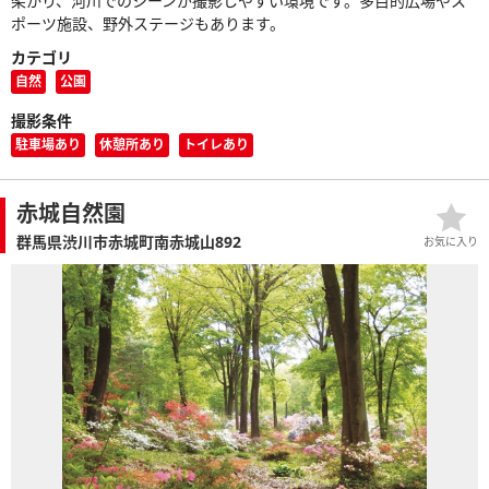
架かり、河川でのシーンが撮影しやすい環境です。多目的広場やス
ポーツ施設、野外ステージもあります。
カテゴリ
自然
公園
撮影条件
駐車場あり
休憩所あり
トイレあり
赤城自然園
群馬県渋川市赤城町南赤城山892
お気に入り