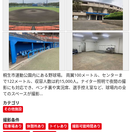
桐生市運動公園内にある野球場。 両翼100メートル、センターま
で122メートル、収容人数は約15,000人。ナイター照明で夜間の撮
影にも対応でき、ベンチ裏や実況席、選手控え室など、球場内の全
てのスペースが撮影...
カテゴリ
その他施設
撮影条件
駐車場あり
休憩所あり
トイレあり
撮影可能時間あり