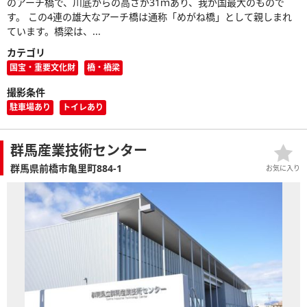
のアーチ橋で、川底からの高さが31ｍあり、我が国最大のもので
す。 この4連の雄大なアーチ橋は通称「めがね橋」として親しまれ
ています。橋梁は、...
カテゴリ
国宝・重要文化財
橋・橋梁
撮影条件
駐車場あり
トイレあり
群馬産業技術センター
群馬県前橋市亀里町884-1
お気に入り