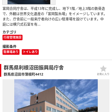
富岡合同庁舎は、平成13年に完成し、地下1階／地上3階の鉄骨造
で、外観は世界文化遺産の「富岡製糸場」をイメージしています。
また、庁舎前に一般来庁者向けの広い駐車場を設けています。中
庭には横穴式石室を有...
カテゴリ
行政管理施設
撮影条件
駐車場あり
トイレあり
群馬県利根沼田振興局庁舎
群馬県沼田市薄根町4412
お気に入り