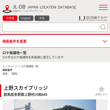
日本語
English
中文
検索条件を変更
ロケ候補地一覧
531件のロケ候補地を新着順に表示しています
トップページ
＞ ロケ候補地一覧
検索条件
地域：「群馬」
上野スカイブリッジ
群馬県多野郡上野村川和665
お気に入り