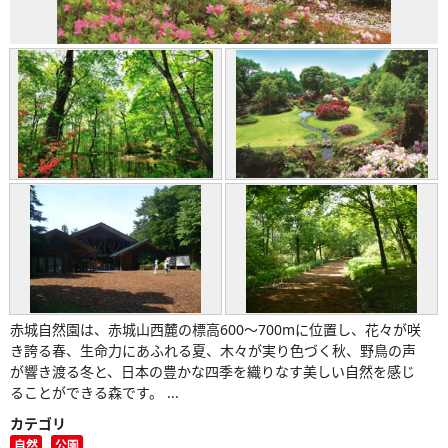
赤城自然園は、赤城山西麓の標高600～700mに位置し、花々が咲
き誇る春、生命力にあふれる夏、木々が実り色づく秋、野鳥の声
が響き渡る冬と、日本の豊かな四季を織りなす美しい自然を感じ
ることができる森です。 ...
カテゴリ
自然
公園