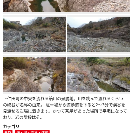
下仁田町の中央を流れる鏑川の景勝地。川を跳んで渡れるくらい
の峡谷が名称の由来。 駐車場から遊歩道を下ると2～3分で渓谷を
見渡せる岩場に着きます。かつて茶屋があった場所で平坦になって
おり、岩の階段はそ...
カテゴリ
自然
滝・川・渓谷・渓流