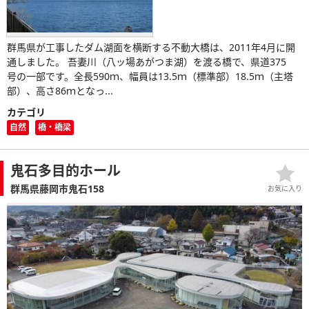
群馬県が工事したダム湖面を横断する不動大橋は、2011年4月に開
通しました。 吾妻川（八ッ場あがつま湖）を渡る橋で、県道375
号の一部です。全長590ｍ、幅員は13.5ｍ（標準部）18.5ｍ（主塔
部）、高さ86ｍとなっ...
カテゴリ
自然
橋・橋梁
鬼石多目的ホール
群馬県藤岡市鬼石158
お気に入り