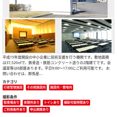
平成15年度開設の中小企業に技術支援を行う機関です。敷地面積
は37,520㎡で、鉄骨造・鉄筋コンクリート造りの2階建てです。会
議室等は6部屋あります。平日9:00～17:00にご利用可能です。 お
問い合わせは、群馬産...
カテゴリ
行政管理施設
その他施設内
施設内・敷地内
撮影条件
駐車場あり
休憩所あり
トイレあり
撮影可能時間あり
ご利用条件あり
申込期限あり