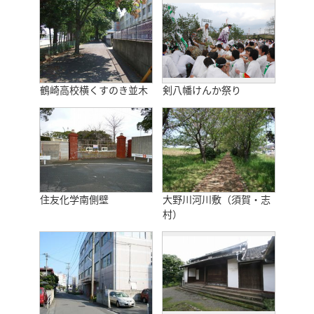
鶴崎高校横くすのき並木
剣八幡けんか祭り
住友化学南側壁
大野川河川敷（須賀・志
村）