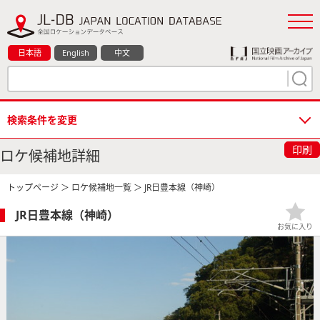
日本語
English
中文
検索条件を変更
印刷
ロケ候補地詳細
トップページ
＞
ロケ候補地一覧
＞ JR日豊本線（神崎）
JR日豊本線（神崎）
お気に入り