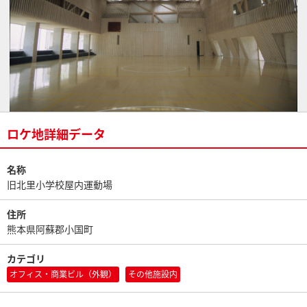
ロケ地詳細データ
名称
旧北里小学校屋内運動場
住所
熊本県阿蘇郡小国町
カテゴリ
オフィス・商業ビル（外観）
その他施設内