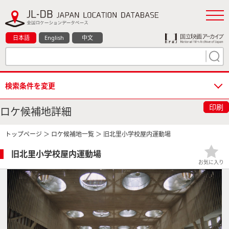
日本語
English
中文
検索条件を変更
印刷
ロケ候補地詳細
トップページ
＞
ロケ候補地一覧
＞ 旧北里小学校屋内運動場
旧北里小学校屋内運動場
お気に入り