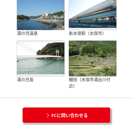
湯の児温泉
新水俣駅（水俣市）
湯の児島
棚田（水俣市湯出川付
近）
FCに問い合わせる