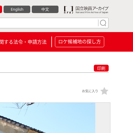
English
中文
ロケ候補地の探し方
関する法令・申請方法
印刷
お気に入り