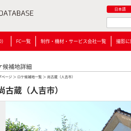
日本語
0
）
FC一覧
制作・機材・サービス会社一覧
撮影に
ケ候補地詳細
プページ
＞
ロケ候補地一覧
＞ 尚古蔵（人吉市）
尚古蔵（人吉市）