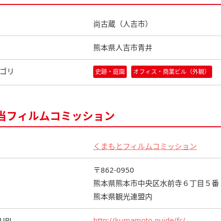
尚古蔵（人吉市）
熊本県人吉市青井
ゴリ
史跡・庭園
オフィス・商業ビル（外観）
当フィルムコミッション
くまもとフィルムコミッション
〒862-0950
熊本県熊本市中央区水前寺６丁目５番
熊本県観光連盟内
URL
http://kumamoto.guide/fc/