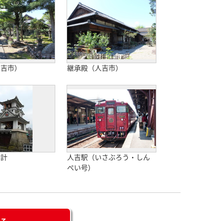
人吉市）
継承殿（人吉市）
時計
人吉駅（いさぶろう・しん
ぺい号）