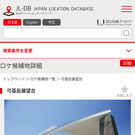
日本語
English
中文
検索条件を変更
印刷
ロケ候補地詳細
トップページ
＞
ロケ候補地一覧
＞ 弓張岳展望台
弓張岳展望台
お気に入り