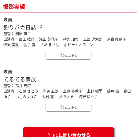
撮影実績
映画
釣りバカ日誌16
監督： 朝原 雄三
出演者： 西田 敏行 浅田 美代子 持丸 加賀 三國 連太郎 奈良岡 朋子
伊東 美咲 金子 昇 さだ まさし ボビー・オロゴン
公式URL
映画
てるてる家族
監督： 福井 充広
出演者： 石原 さとみ 岸谷 五朗 上原 多香子 上野 樹里 錦戸 亮 森口
博子 いしのようこ 大村 崑 堀 ちえみ 浅野 ゆう子
公式URL
FCに問い合わせる