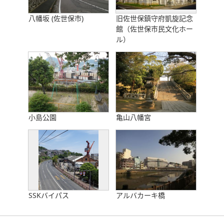
八幡坂 (佐世保市)
旧佐世保鎮守府凱旋記念
館（佐世保市民文化ホー
ル）
小島公園
亀山八幡宮
SSKバイパス
アルバカーキ橋