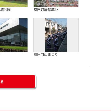
船城公園
有田町唐船城址
場
有田皿山まつり
せる