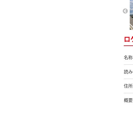
ロ
名称
読み
住所
概要