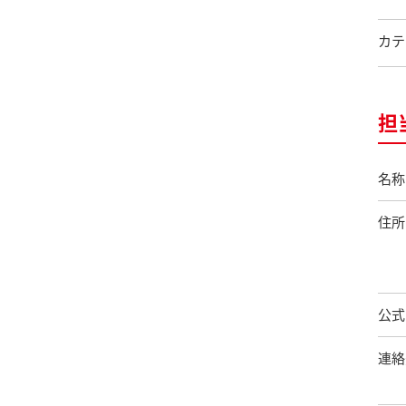
カテ
担
名称
住所
公式
連絡