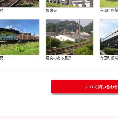
駅
龍泉寺
有田町唐
駅
煙突のある風景
有田町役
FCに問い合わ