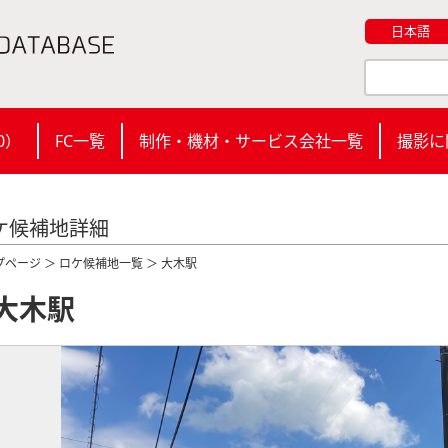
日本語
0
）
FC一覧
制作・機材・サービス会社一覧
撮影に
ケ候補地詳細
プページ
＞
ロケ候補地一覧
＞ 大木駅
大木駅