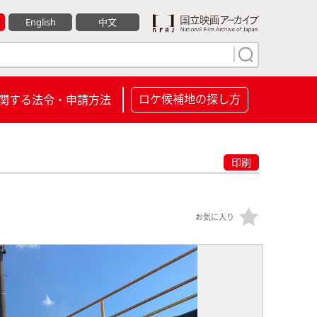
English
中文
ロケ候補地の探し方
関する法令・申請方法
印刷
お気に入り