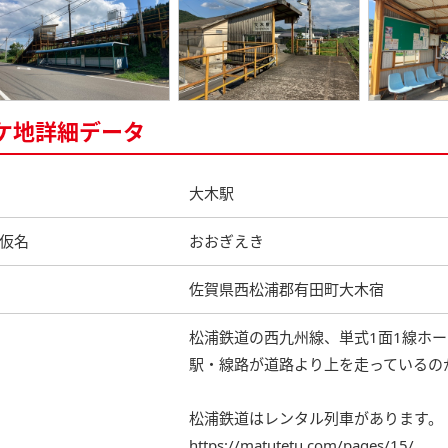
ケ地詳細データ
大木駅
仮名
おおぎえき
佐賀県西松浦郡有田町大木宿
松浦鉄道の西九州線、単式1面1線ホ
駅・線路が道路より上を走っているの
松浦鉄道はレンタル列車があります。
https://matutetu.com/pages/15/