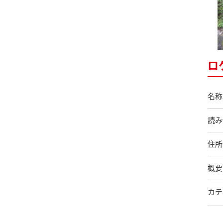
ロ
名称
読み
住所
概要
カテ