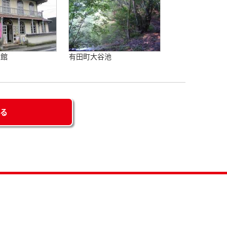
人館
有田町大谷池
せる