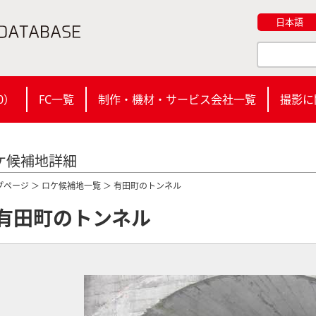
日本語
0
）
FC一覧
制作・機材・サービス会社一覧
撮影に
ケ候補地詳細
プページ
＞
ロケ候補地一覧
＞ 有田町のトンネル
有田町のトンネル