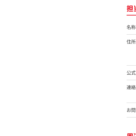
担
名称
住所
公式
連絡
お問