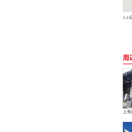
※上
周
上有