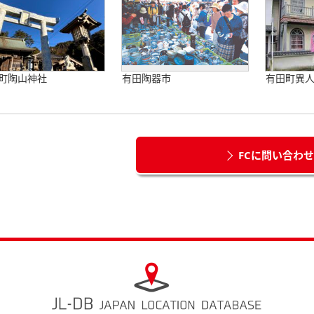
町陶山神社
有田陶器市
有田町異
FCに問い合わ