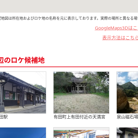
記地図は所在地およびロケ地の名称を元に表示しております。実際の場所と異なる場
GoogleMaps3Dは
表示方法はこち
辺のロケ候補地
田駅
有田町上有田付近の天満宮
泉山磁石