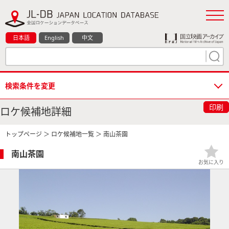
日本語
English
中文
検索条件を変更
印刷
ロケ候補地詳細
トップページ
＞
ロケ候補地一覧
＞ 南山茶園
南山茶園
お気に入り