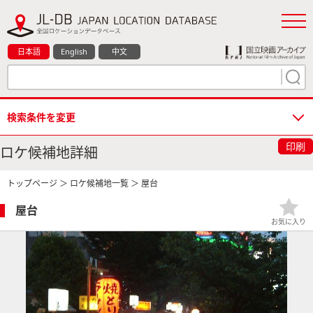
日本語
English
中文
検索条件を変更
印刷
ロケ候補地詳細
トップページ
＞
ロケ候補地一覧
＞ 屋台
屋台
お気に入り