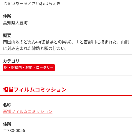
じぇいあーるとさいわはらえき
住所
高知県大豊町
概要
四国山地のど真ん中(徳島県との県境)、山と吉野川に挟まれた、山肌
に刻み込まれた線路と駅の佇まい。
カテゴリ
駅・駅構内・駅前・ロータリー
担当フィルムコミッション
名称
高知フィルムコミッション
住所
〒780-0056