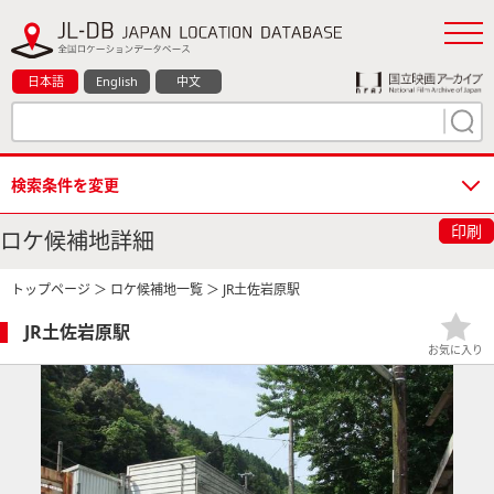
日本語
English
中文
検索条件を変更
印刷
ロケ候補地詳細
トップページ
＞
ロケ候補地一覧
＞ JR土佐岩原駅
JR土佐岩原駅
お気に入り