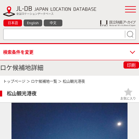
日本語
English
中文
検索条件を変更
印刷
ロケ候補地詳細
トップページ
＞
ロケ候補地一覧
＞ 松山観光港夜
松山観光港夜
お気に入り