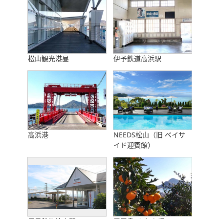
松山観光港昼
伊予鉄道高浜駅
高浜港
NEEDS松山（旧 ベイサ
イド迎賓館）