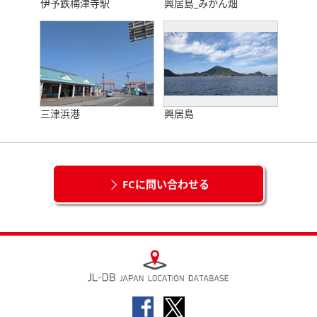
伊予鉄梅津寺駅
興居島_みかん畑
三津浜港
興居島
FCに問い合わせる