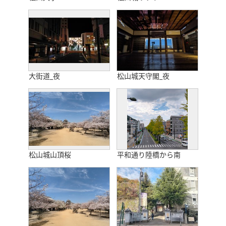
大街道_夜
松山城天守閣_夜
松山城山頂桜
平和通り陸橋から南