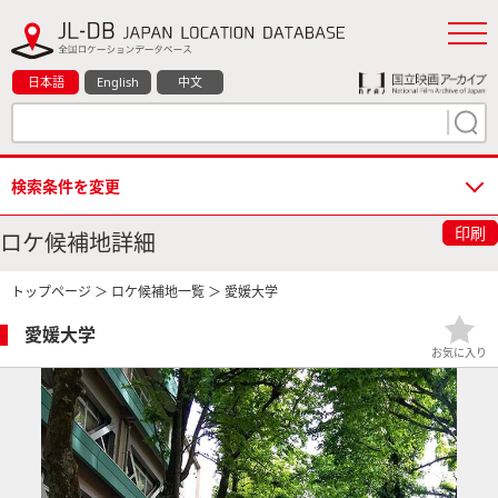
日本語
English
中文
検索条件を変更
印刷
ロケ候補地詳細
トップページ
＞
ロケ候補地一覧
＞ 愛媛大学
愛媛大学
お気に入り