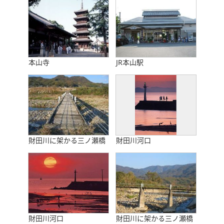
本山寺
JR本山駅
財田川に架かる三ノ瀬橋
財田川河口
財田川河口
財田川に架かる三ノ瀬橋