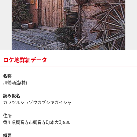
ロケ地詳細データ
名称
川鶴酒造(株)
読み仮名
カワツルシュゾウカブシキガイシャ
住所
香川県観音寺市観音寺町本大町836
概要