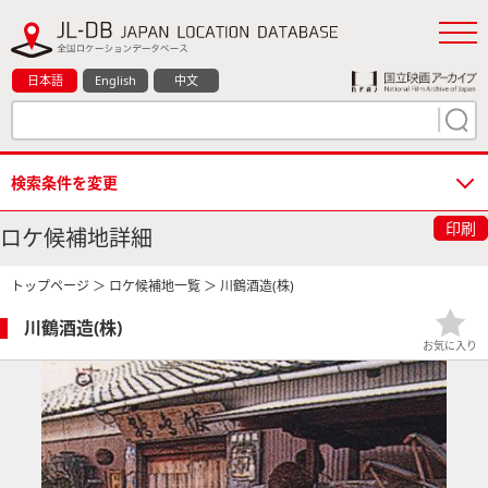
日本語
English
中文
検索条件を変更
印刷
ロケ候補地詳細
トップページ
＞
ロケ候補地一覧
＞ 川鶴酒造(株)
川鶴酒造(株)
お気に入り