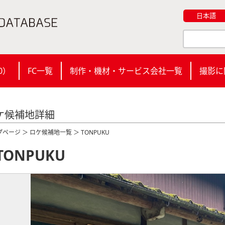
日本語
0
）
FC一覧
制作・機材・サービス会社一覧
撮影に
ケ候補地詳細
プページ
＞
ロケ候補地一覧
＞ TONPUKU
TONPUKU