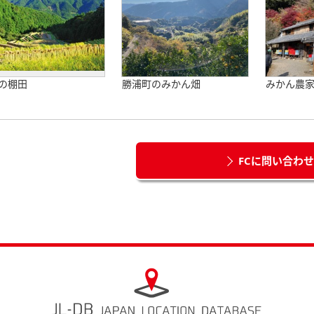
の棚田
勝浦町のみかん畑
みかん農
FCに問い合わ