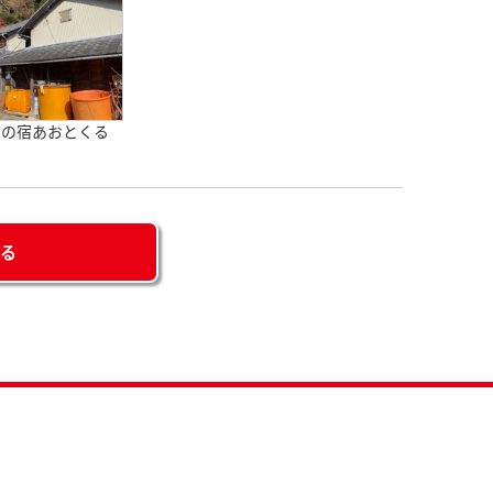
家の宿あおとくる
せる