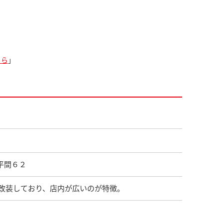
ちら
」
原平間６２
改装しており、店内が広いのが特徴。