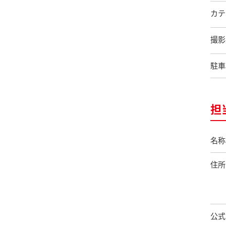
カテ
撮影
駐車
担
名称
住所
公式