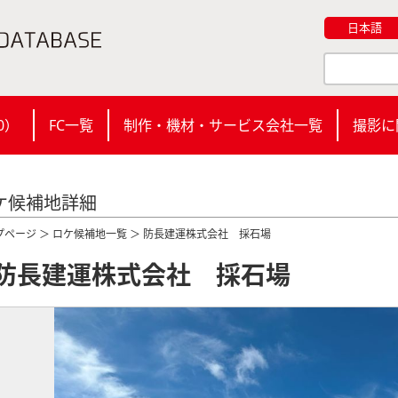
日本語
0
）
FC一覧
制作・機材・サービス会社一覧
撮影に
ケ候補地詳細
プページ
＞
ロケ候補地一覧
＞ 防長建運株式会社 採石場
防長建運株式会社 採石場