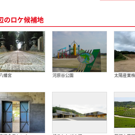
辺のロケ候補地
八幡宮
河原谷公園
太陽産業