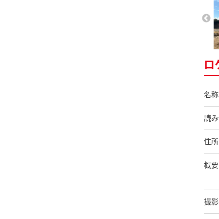
ロ
名称
読み
住所
概要
撮影