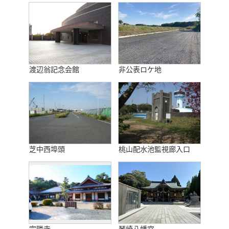
渡辺翁記念会館
非公表ロケ地
芝中西埠頭
桃山配水池監視廊入口
宗隣寺
琴崎八幡宮