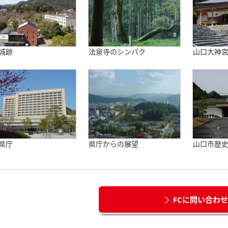
城跡
法泉寺のシンパク
山口大神
県庁
県庁からの展望
山口市歴
FCに問い合わ