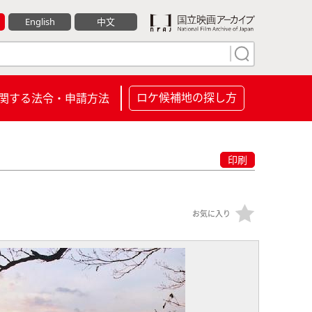
English
中文
ロケ候補地の探し方
関する法令・申請方法
印刷
お気に入り