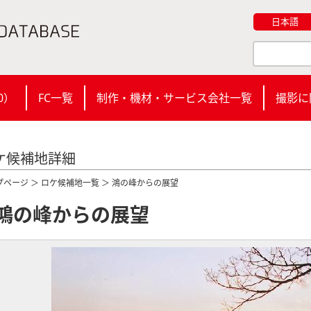
日本語
0
）
FC一覧
制作・機材・サービス会社一覧
撮影に
ケ候補地詳細
プページ
＞
ロケ候補地一覧
＞ 鴻の峰からの展望
鴻の峰からの展望