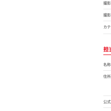
撮影
撮影
カテ
担
名称
住所
公式