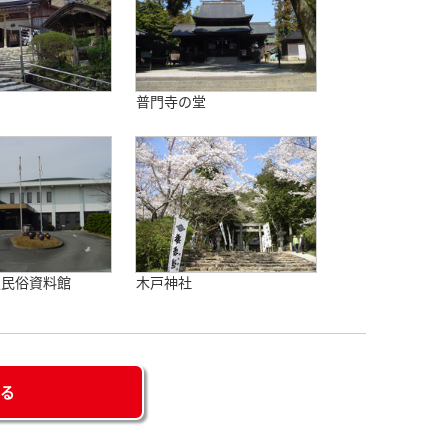
宮
普門寺の堂
史民俗資料館
木戸神社
せる