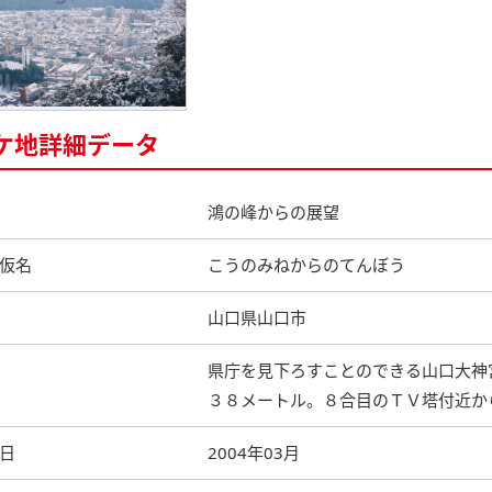
ケ地詳細データ
鴻の峰からの展望
仮名
こうのみねからのてんぼう
山口県山口市
県庁を見下ろすことのできる山口大神
３８メートル。８合目のＴＶ塔付近か
日
2004年03月