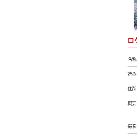
ロ
名称
読み
住所
概要
撮影