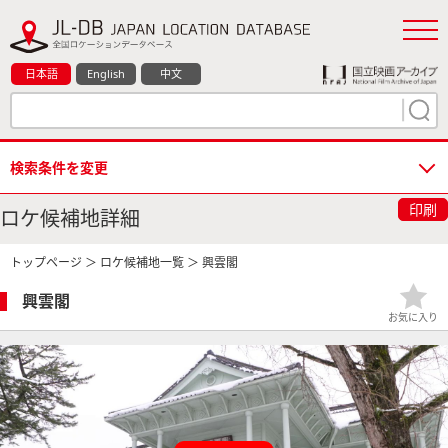
日本語
English
中文
検索条件を変更
印刷
ロケ候補地詳細
トップページ
＞
ロケ候補地一覧
＞ 興雲閣
興雲閣
お気に入り