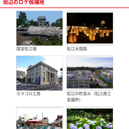
周辺のロケ候補地
国宝松江城
松江水燈路
カラコロ工房
松江の町並み（松江商工
会議所）