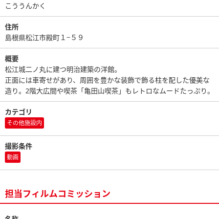
こううんかく
住所
島根県松江市殿町１−５９
概要
松江城二ノ丸に建つ明治建築の洋館。
正面には車寄せがあり、周囲を豊かな装飾で飾る柱を配した優美な
造り。2階大広間や喫茶「亀田山喫茶」もレトロなムードたっぷり。
カテゴリ
その他施設内
撮影条件
動画
担当フィルムコミッション
名称