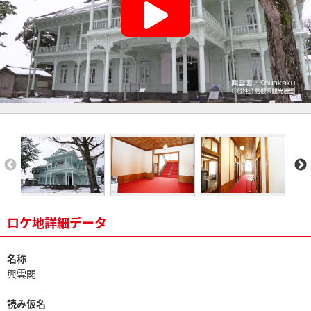
ロケ地詳細データ
名称
興雲閣
読み仮名