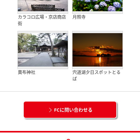
カラコロ広場・京店商店
月照寺
街
賣布神社
宍道湖夕日スポットとる
ぱ
FCに問い合わせる