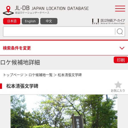
日本語
English
中文
検索条件を変更
印刷
ロケ候補地詳細
トップページ
＞
ロケ候補地一覧
＞ 松本清張文学碑
松本清張文学碑
お気に入り