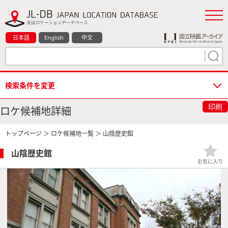
日本語
English
中文
検索条件を変更
印刷
ロケ候補地詳細
トップページ
＞
ロケ候補地一覧
＞ 山陰歴史館
山陰歴史館
お気に入り