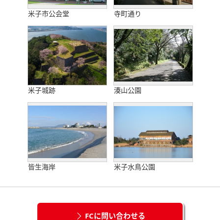
米子市公会堂
寺町通り
米子城跡
湊山公園
皆生海岸
米子水鳥公園
FCに問い合わせる