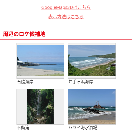
GoogleMaps3Dはこちら
表示方法はこちら
周辺のロケ候補地
石脇海岸
井手ヶ浜海岸
不動滝
ハワイ海水浴場