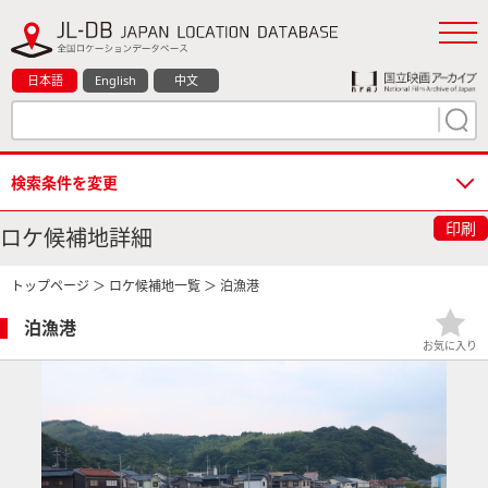
日本語
English
中文
検索条件を変更
印刷
ロケ候補地詳細
トップページ
＞
ロケ候補地一覧
＞ 泊漁港
泊漁港
お気に入り