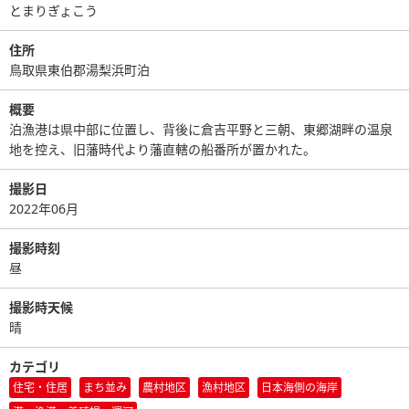
とまりぎょこう
住所
鳥取県東伯郡湯梨浜町泊
概要
泊漁港は県中部に位置し、背後に倉吉平野と三朝、東郷湖畔の温泉
地を控え、旧藩時代より藩直轄の船番所が置かれた。
撮影日
2022年06月
撮影時刻
昼
撮影時天候
晴
カテゴリ
住宅・住居
まち並み
農村地区
漁村地区
日本海側の海岸