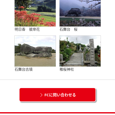
明日香 彼岸花
石舞台 桜
石舞台古墳
稚桜神社
FCに問い合わせる