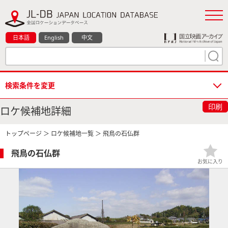
日本語
English
中文
検索条件を変更
印刷
ロケ候補地詳細
トップページ
＞
ロケ候補地一覧
＞ 飛鳥の石仏群
飛鳥の石仏群
お気に入り