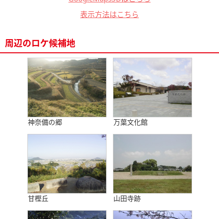
表示方法はこちら
周辺のロケ候補地
神奈備の郷
万葉文化館
甘樫丘
山田寺跡