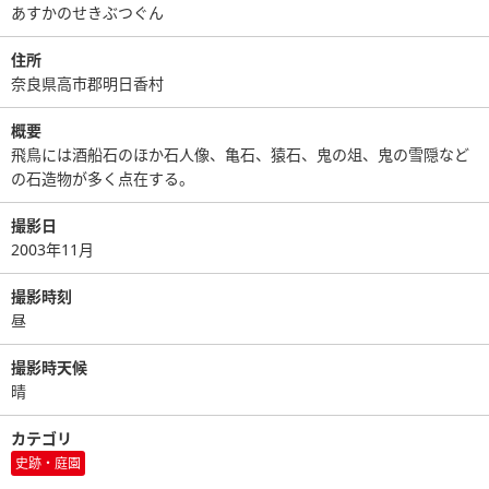
あすかのせきぶつぐん
住所
奈良県高市郡明日香村
概要
飛鳥には酒船石のほか石人像、亀石、猿石、鬼の俎、鬼の雪隠など
の石造物が多く点在する。
撮影日
2003年11月
撮影時刻
昼
撮影時天候
晴
カテゴリ
史跡・庭園