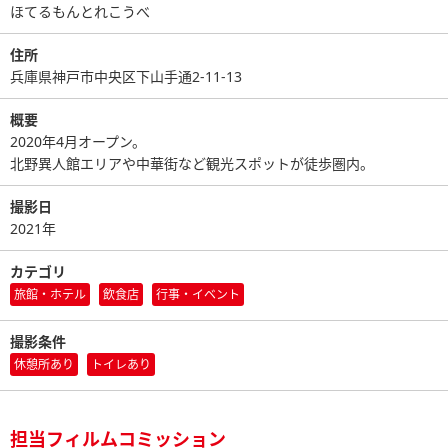
ほてるもんとれこうべ
住所
兵庫県神戸市中央区下山手通2-11-13
概要
2020年4月オープン。
北野異人館エリアや中華街など観光スポットが徒歩圏内。
撮影日
2021年
カテゴリ
旅館・ホテル
飲食店
行事・イベント
撮影条件
休憩所あり
トイレあり
担当フィルムコミッション