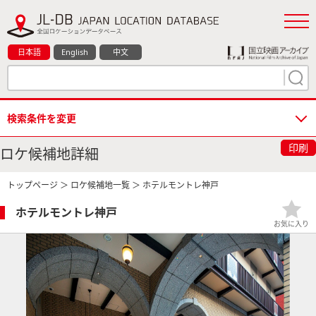
日本語
English
中文
検索条件を変更
印刷
ロケ候補地詳細
トップページ
＞
ロケ候補地一覧
＞ ホテルモントレ神戸
ホテルモントレ神戸
お気に入り