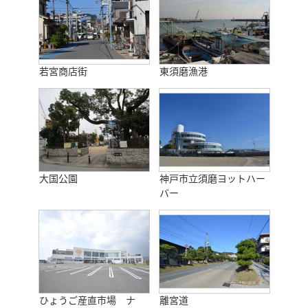
若宮商店街
東須磨漁港
大国公園
神戸市立須磨ヨットハー
バー
ひょうご産直市場 ナ
離宮道