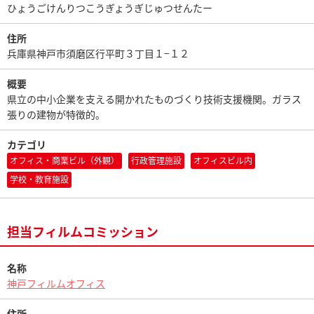
ひょうごけんりつこうぎょうぎじゅつせんたー
住所
兵庫県神戸市須磨区行平町３丁目１−１２
概要
県立の中小企業を支える開かれたものづくり技術支援機関。ガラス
張りの建物が特徴的。
カテゴリ
オフィス・商業ビル（外観）
行政管理施設
オフィスビル内
学校・教育施設
担当フィルムコミッション
名称
神戸フィルムオフィス
住所