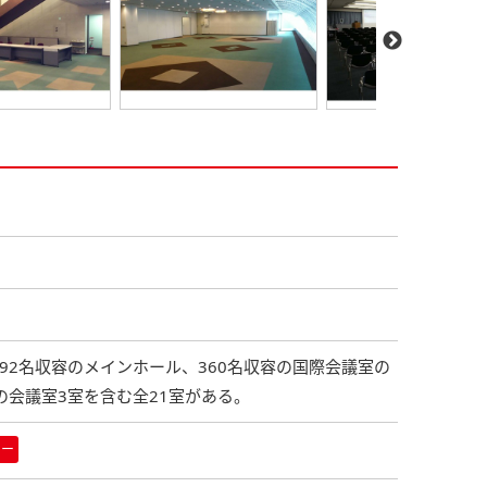
92名収容のメインホール、360名収容の国際会議室の
の会議室3室を含む全21室がある。
ター