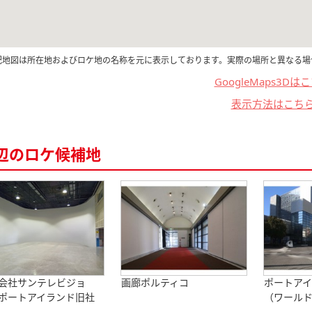
記地図は所在地およびロケ地の名称を元に表示しております。実際の場所と異なる場
GoogleMaps3Dは
表示方法はこち
辺のロケ候補地
会社サンテレビジョ
画廊ポルティコ
ポートア
ポートアイランド旧社
（ワールド