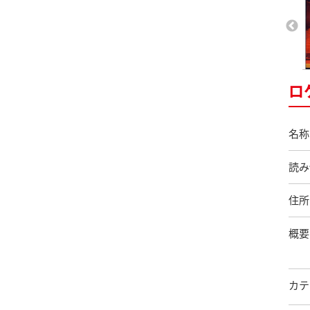
ロ
名称
読み
住所
概要
カテ