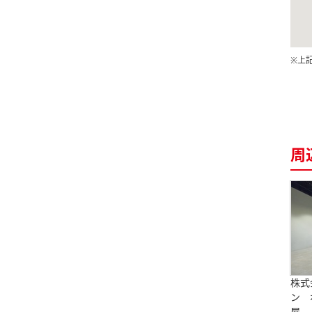
※上
周
株式
ン 
屋