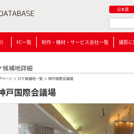
日本語
0
）
FC一覧
制作・機材・サービス会社一覧
撮影に
ケ候補地詳細
プページ
＞
ロケ候補地一覧
＞ 神戸国際会議場
神戸国際会議場