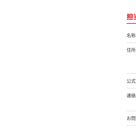
担
名称
住所
公式
連絡
お問