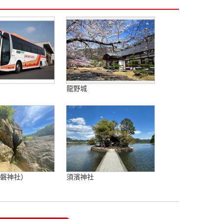
龍野城
破磐神社）
須濱神社