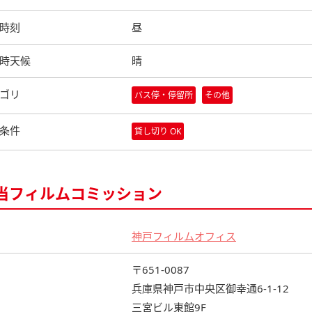
時刻
昼
時天候
晴
ゴリ
バス停・停留所
その他
条件
貸し切り OK
当フィルムコミッション
神戸フィルムオフィス
〒651-0087
兵庫県神戸市中央区御幸通6-1-12
三宮ビル東館9F