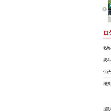
ロ
名称
読み
住所
概要
撮影