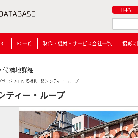
日本語
0
）
FC一覧
制作・機材・サービス会社一覧
撮影に
ケ候補地詳細
プページ
＞
ロケ候補地一覧
＞ シティー・ループ
シティー・ループ