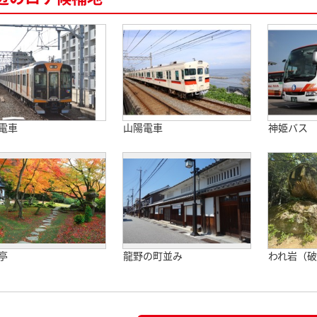
電車
山陽電車
神姫バス
亭
龍野の町並み
われ岩（