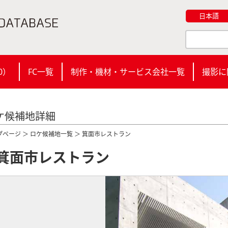
日本語
0
）
FC一覧
制作・機材・サービス会社一覧
撮影に
ケ候補地詳細
プページ
＞
ロケ候補地一覧
＞ 箕面市レストラン
箕面市レストラン