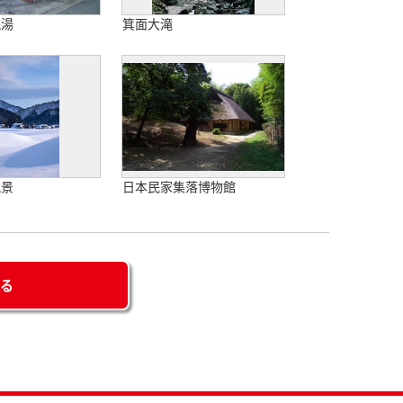
銭湯
箕面大滝
風景
日本民家集落博物館
せる