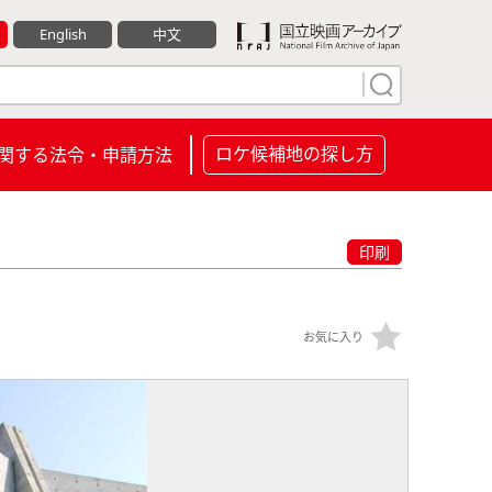
English
中文
ロケ候補地の探し方
関する法令・申請方法
印刷
お気に入り