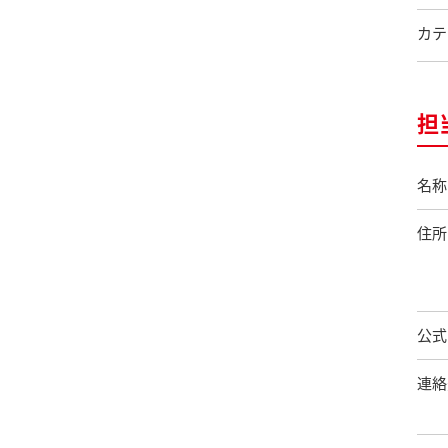
カテ
担
名称
住所
公式
連絡