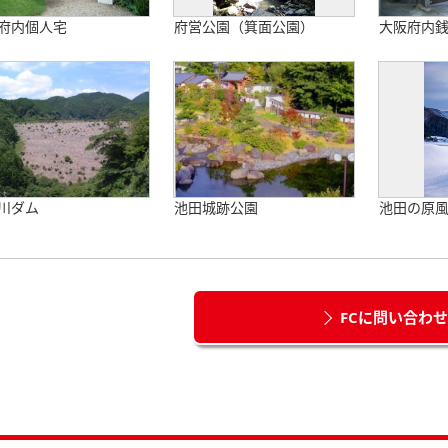
府内個人宅
府営公園（箕面公園）
大阪府内
川ダム
池田城跡公園
池田の原
FCに問い合わ