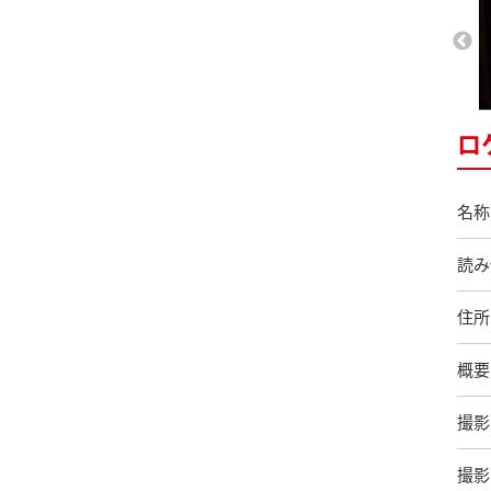
ロ
名称
読み
住所
概要
撮影
撮影