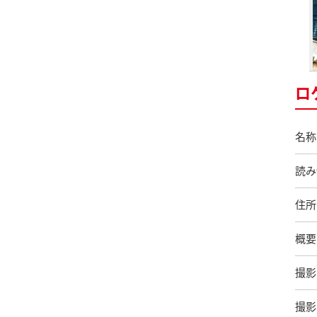
ロ
名称
読み
住所
概要
撮影
撮影