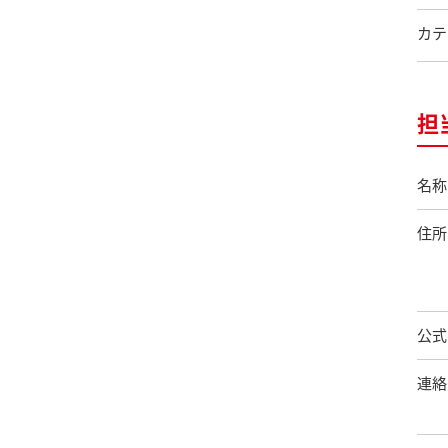
カテ
担
名称
住所
公式
連絡