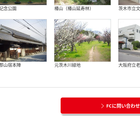
記念公園
椿山（椿山延寿林）
茨木市立
郡山宿本陣
元茨木川緑地
大阪府立
FCに問い合わ