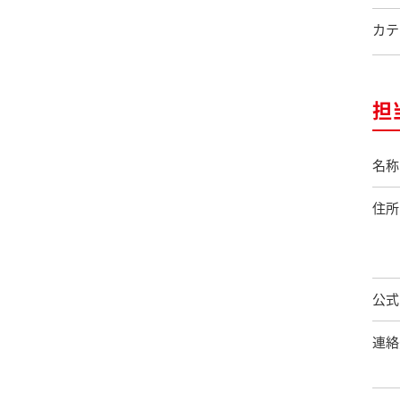
カテ
担
名称
住所
公式
連絡