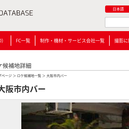
日本語
0
）
FC一覧
制作・機材・サービス会社一覧
撮影に
ケ候補地詳細
プページ
＞
ロケ候補地一覧
＞ 大阪市内バー
大阪市内バー