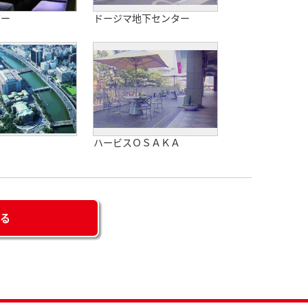
バー
ドージマ地下センター
ハービスＯＳＡＫＡ
せる