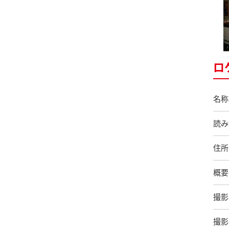
ロ
名称
読み
住所
概要
撮影
撮影