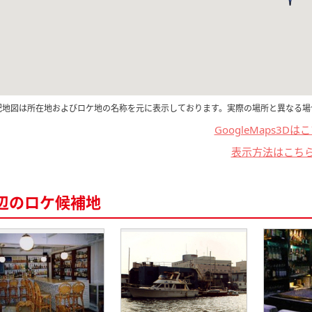
記地図は所在地およびロケ地の名称を元に表示しております。実際の場所と異なる場
GoogleMaps3Dは
表示方法はこち
辺のロケ候補地