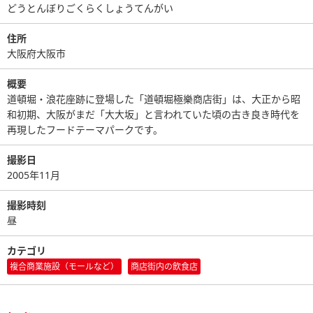
どうとんぼりごくらくしょうてんがい
住所
大阪府大阪市
概要
道頓堀・浪花座跡に登場した「道頓堀極樂商店街」は、大正から昭
和初期、大阪がまだ「大大坂」と言われていた頃の古き良き時代を
再現したフードテーマパークです。
撮影日
2005年11月
撮影時刻
昼
カテゴリ
複合商業施設（モールなど）
商店街内の飲食店