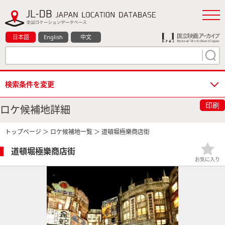
日本語
English
中文
検索条件を変更
印刷
ロケ候補地詳細
トップページ
＞
ロケ候補地一覧
＞ 道頓堀極樂商店街
道頓堀極樂商店街
お気に入り