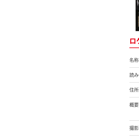
ロ
名称
読み
住所
概要
撮影