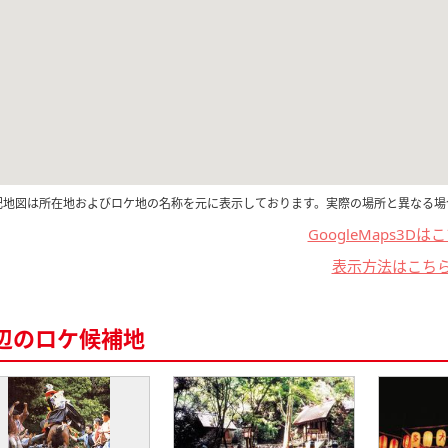
記地図は所在地およびロケ地の名称を元に表示しております。実際の場所と異なる場
GoogleMaps3Dは
表示方法はこち
辺のロケ候補地