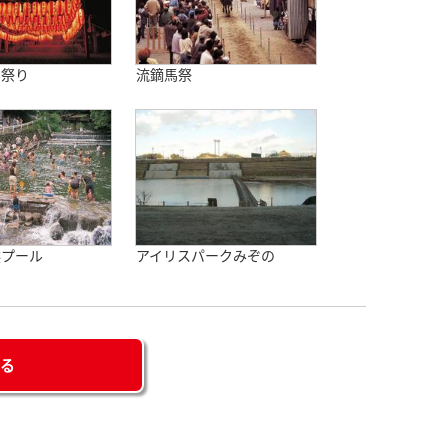
ん祭り
流鏑馬祭
然プール
アイリスパークみぞの
せる