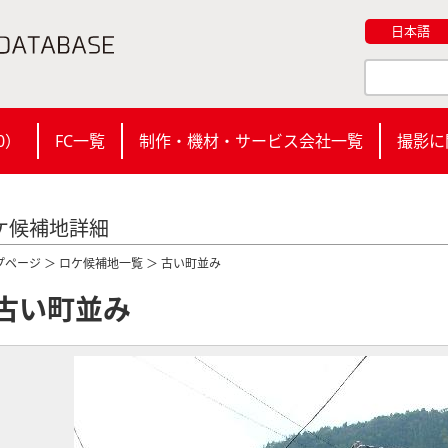
日本語
0
）
FC一覧
制作・機材・サービス会社一覧
撮影に
ケ候補地詳細
プページ
＞
ロケ候補地一覧
＞ 古い町並み
古い町並み