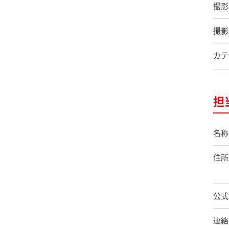
撮影
撮影
カテ
担
名称
住所
公式
連絡