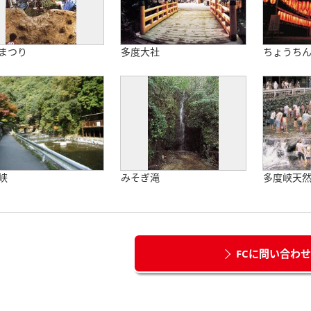
まつり
多度大社
ちょうち
峡
みそぎ滝
多度峡天
FCに問い合わ