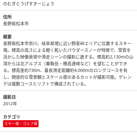
のむぎとうげすきーじょう
住所
長野県松本市
概要
長野県松本市奈川、岐阜県境に近い野麦峠エリアに位置するスキー
場。標高の高さによる軽く乾いたパウダースノーが特徴で、雪質を
活かした映像表現や滑走シーンの撮影に適する。標高約2,130mの山
頂からは北アルプス（乗鞍岳・穂高連峰など）を望むことができ
る。標高差約730m、最長滑走距離約4,000mのロングコースを有
し、開放的な雪景観とスケール感のあるカットが撮影可能。ゲレン
デは複数コースとリフトで構成されている。
撮影日
2012年
カテゴリ
スキー場・ゴルフ場