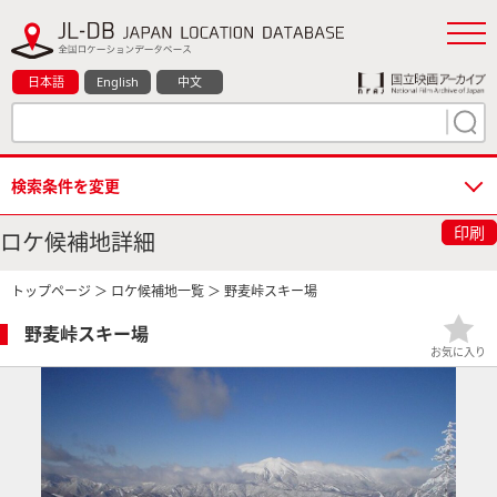
日本語
English
中文
検索条件を変更
印刷
ロケ候補地詳細
トップページ
＞
ロケ候補地一覧
＞ 野麦峠スキー場
野麦峠スキー場
お気に入り