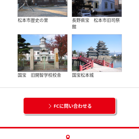
松本市歴史の里
長野県宝 松本市旧司祭
館
国宝 旧開智学校校舎
国宝松本城
FCに問い合わせる