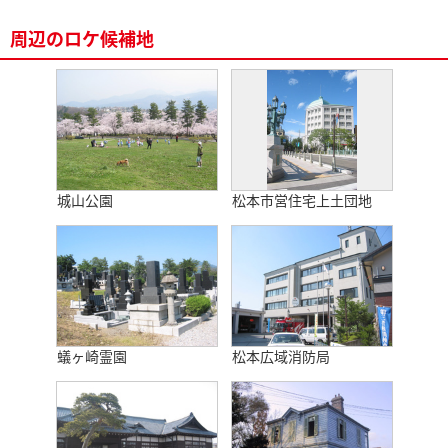
周辺のロケ候補地
城山公園
松本市営住宅上土団地
蟻ヶ崎霊園
松本広域消防局