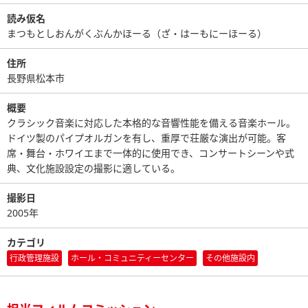
読み仮名
まつもとしおんがくぶんかほーる（ざ・はーもにーほーる）
住所
長野県松本市
概要
クラシック音楽に対応した本格的な音響性能を備える音楽ホール。
ドイツ製のパイプオルガンを有し、重厚で荘厳な演出が可能。客
席・舞台・ホワイエまで一体的に使用でき、コンサートシーンや式
典、文化施設設定の撮影に適している。
撮影日
2005年
カテゴリ
行政管理施設
ホール・コミュニティーセンター
その他施設内