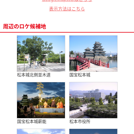
表示方法はこちら
周辺のロケ候補地
松本城北側並木道
国宝松本城
国宝松本城薪能
松本市役所