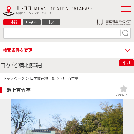
日本語
English
中文
検索条件を変更
印刷
ロケ候補地詳細
トップページ
＞
ロケ候補地一覧
＞ 池上百竹亭
池上百竹亭
お気に入り