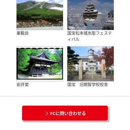
乗鞍岳
国宝松本城氷彫フェステ
ィバル
岩井堂
国宝 旧開智学校校舎
FCに問い合わせる