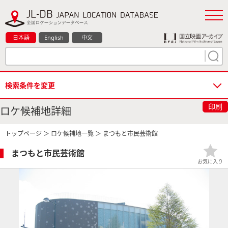
日本語
English
中文
検索条件を変更
印刷
ロケ候補地詳細
トップページ
＞
ロケ候補地一覧
＞ まつもと市民芸術館
まつもと市民芸術館
お気に入り