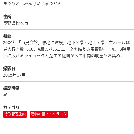
まつもとしみんげいじゅつかん
住所
長野県松本市
概要
2004年「市民会館」跡地に建設。地下２階・地上７階 主ホールは
最大客席数1800、4層のバルコニー席を備える馬蹄形ホール。3階屋
上に広がるライラックと芝生の庭園からの市内の眺望もお奨め。
撮影日
2005年07月
撮影時刻
昼
カテゴリ
行政管理施設
建物の屋上・ベランダ