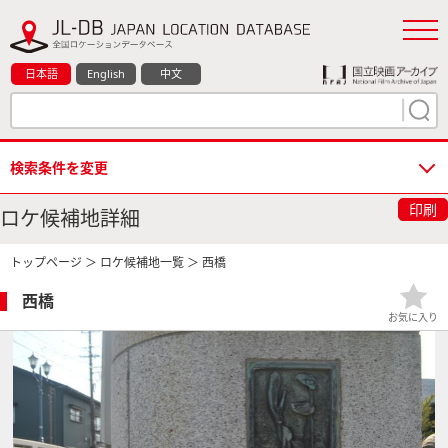
日本語
English
中文
検索条件を変更
印刷
ロケ候補地詳細
トップページ
＞
ロケ候補地一覧
＞ 西橋
西橋
お気に入り