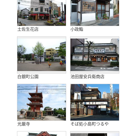
土佐生花店
小政鮨
白銀町公園
池田屋安兵衛商店
光厳寺
そば処小島町つるや