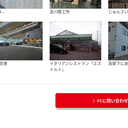
...
吉川鉄工所
じゅんさ
空港
イタリアンレストラン「エス
高架下に
トルト」
FCに問い合わ