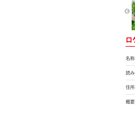
ロ
名称
読み
住所
概要