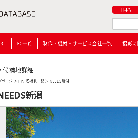
日本語
0
）
FC一覧
制作・機材・サービス会社一覧
撮影に
ケ候補地詳細
プページ
＞
ロケ候補地一覧
＞ NEEDS新潟
NEEDS新潟