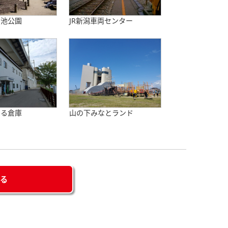
い池公園
JR新潟車両センター
ある倉庫
山の下みなとランド
せる