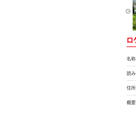
ロ
名称
読み
住所
概要