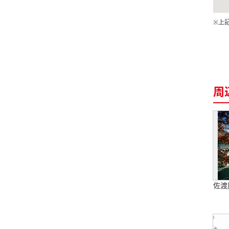
※上
周
佐渡