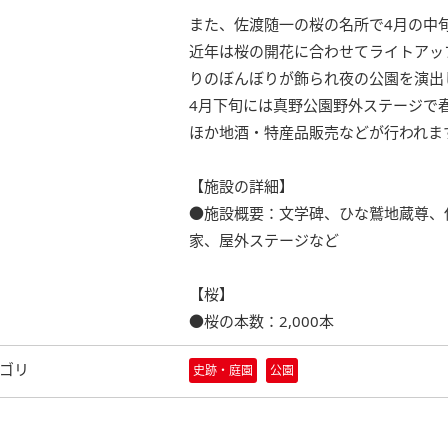
また、佐渡随一の桜の名所で4月の中旬
近年は桜の開花に合わせてライトアッ
りのぼんぼりが飾られ夜の公園を演出
4月下旬には真野公園野外ステージで
ほか地酒・特産品販売などが行われま
【施設の詳細】
●施設概要：文学碑、ひな鷲地蔵尊、
家、屋外ステージなど
【桜】
●桜の本数：2,000本
ゴリ
史跡・庭園
公園