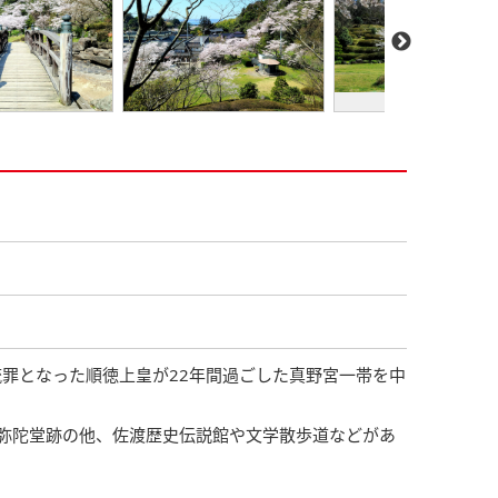
流罪となった順徳上皇が22年間過ごした真野宮一帯を中
弥陀堂跡の他、佐渡歴史伝説館や文学散歩道などがあ