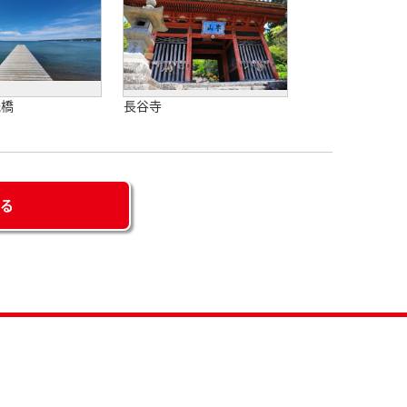
桟橋
長谷寺
せる