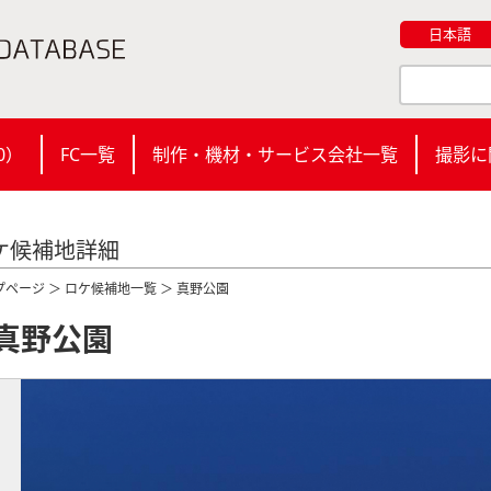
日本語
0
）
FC一覧
制作・機材・サービス会社一覧
撮影に
ケ候補地詳細
プページ
＞
ロケ候補地一覧
＞ 真野公園
真野公園