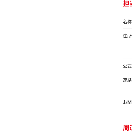
担
名称
住所
公式
連絡
お問
周