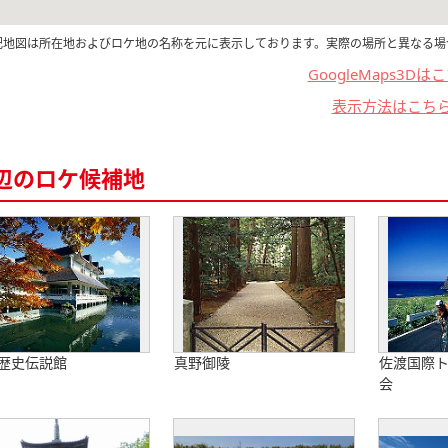
記地図は所在地およびロケ地の名称を元に表示しております。実際の場所と異なる場
GoogleMaps3Dは
表示方法はこち
辺のロケ候補地
歴史伝説館
真野御陵
佐渡国際
会