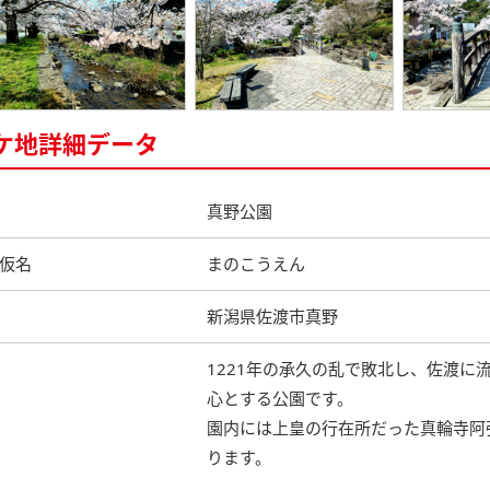
ケ地詳細データ
真野公園
仮名
まのこうえん
新潟県佐渡市真野
1221年の承久の乱で敗北し、佐渡に
心とする公園です。
園内には上皇の行在所だった真輪寺阿
ります。