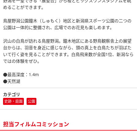
野潟を一望できる「展望台」から桜とビッグスワンスタジアムを眺
めることができます。
鳥屋野潟公園鐘木（しゅもく）地区と新潟県スポーツ公園の二つの
公園は一体的に整備され、広場でのお花見も楽しめます。
沢山の白鳥が訪れる鳥屋野潟。鐘木地区にある野鳥観察舎上の展望
台からは、羽音を身近に感じながら、頭の真上を白鳥たちが羽ばた
いて行く姿を見ることができます。白鳥飛来数が全国1位、新潟なら
ではの体験をぜひ。
●最高深度：1.4m
●天然湖
カテゴリ
史跡・庭園
公園
担当フィルムコミッション