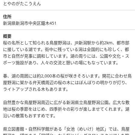
とやのがたこうえん
住所
新潟県新潟市中央区鐘木451
概要
桜の名所として知られる鳥屋野潟は、JR新潟駅から約2km、都市部
に接している湖です。街中に残っている潟は全国的にも珍しく、都
市と自然が見事に調和しています。湖の周りには、公園や文化・ス
ポーツ施設があり、人々の交流と憩いの場にもなっています。
春、湖の周囲には約2,000本の桜が咲きそろいます。開花に合わせ鳥
屋野潟に架かる弁天橋周辺の桜の木にはぼんぼりの明かりが灯り、
ライトアップされる木もあります。
自然豊かな鳥屋野潟周辺に広がる新潟県立鳥屋野潟公園。広大な敷
地は桜の季節をはじめ、四季折々の彩りが楽しませてくれます。湖
沿いの散策もおすすめです。
県立図書館・自然科学館がある「女池（めいけ）地区」では、鳥屋