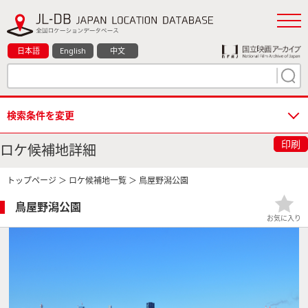
日本語
English
中文
検索条件を変更
印刷
ロケ候補地詳細
トップページ
＞
ロケ候補地一覧
＞ 鳥屋野潟公園
鳥屋野潟公園
お気に入り