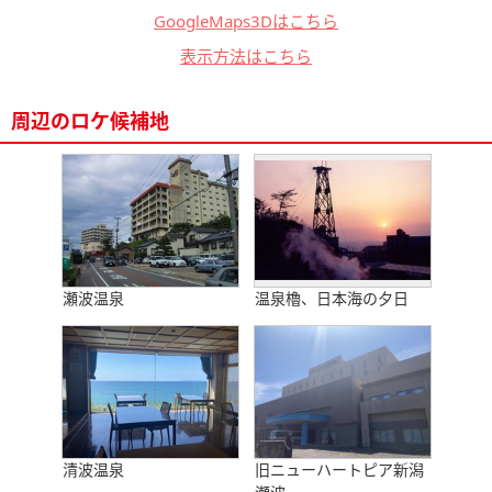
GoogleMaps3Dはこちら
表示方法はこちら
周辺のロケ候補地
瀬波温泉
温泉櫓、日本海の夕日
清波温泉
旧ニューハートピア新潟