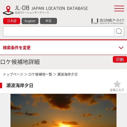
日本語
English
中文
検索条件を変更
印刷
ロケ候補地詳細
トップページ
＞
ロケ候補地一覧
＞ 瀬波海岸夕日
瀬波海岸夕日
お気に入り