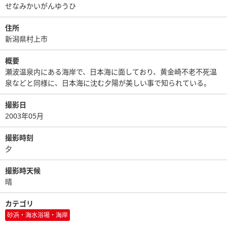
せなみかいがんゆうひ
住所
新潟県村上市
概要
瀬波温泉内にある海岸で、日本海に面しており、黄金崎不老不死温
泉などと同様に、日本海に沈む夕陽が美しい事で知られている｡
撮影日
2003年05月
撮影時刻
夕
撮影時天候
晴
カテゴリ
砂浜・海水浴場・海岸