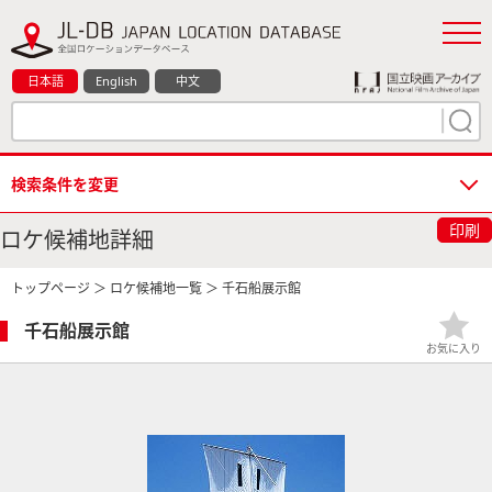
日本語
English
中文
検索条件を変更
印刷
ロケ候補地詳細
トップページ
＞
ロケ候補地一覧
＞ 千石船展示館
千石船展示館
お気に入り