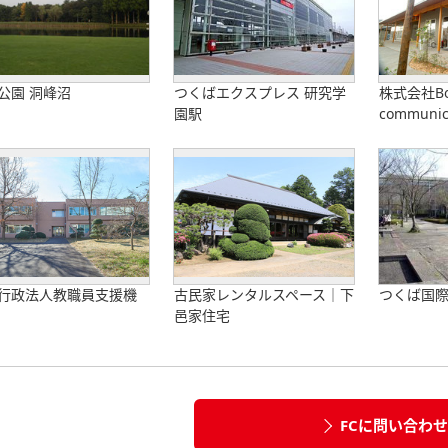
公園 洞峰沼
つくばエクスプレス 研究学
株式会社Bod
園駅
communica
行政法人教職員支援機
古民家レンタルスペース｜下
つくば国
邑家住宅
FCに問い合わ