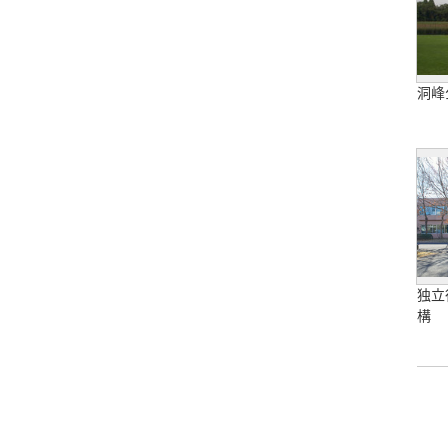
洞峰
独立
構