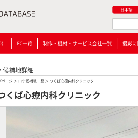
日本語
0
）
FC一覧
制作・機材・サービス会社一覧
撮影に
ケ候補地詳細
プページ
＞
ロケ候補地一覧
＞ つくば心療内科クリニック
つくば心療内科クリニック