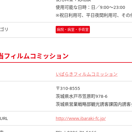
使用可能な日時：日／9:00～23:00
※祝日利用可、平日夜間利用可、その
ゴリ
病院・病室・手術室
当フィルムコミッション
いばらきフィルムコミッション
〒310-8555
茨城県水戸市笠原町978-6
茨城県営業戦略部観光誘客課国内誘客
URL
http://www.ibaraki-fc.jp/