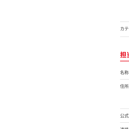
カテ
担
名称
住所
公式