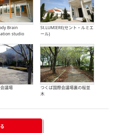
y Brain
St.LUMIERE(セント・ルミエ
tion studio
ール)
際会議場
つくば国際会議場裏の桜並
木
せる