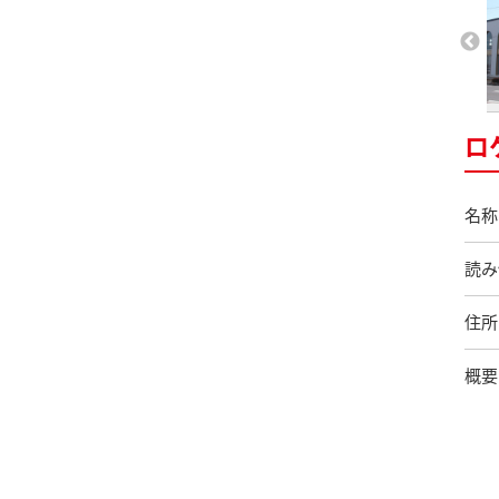
ロ
名称
読み
住所
概要